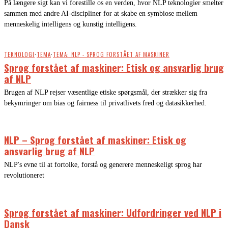
På længere sigt kan vi forestille os en verden, hvor NLP teknologier smelter
sammen med andre AI-discipliner for at skabe en symbiose mellem
menneskelig intelligens og kunstig intelligens.
TEKNOLOGI
·
TEMA
·
TEMA: NLP - SPROG FORSTÅET AF MASKINER
Sprog forstået af maskiner: Etisk og ansvarlig brug
af NLP
Brugen af NLP rejser væsentlige etiske spørgsmål, der strækker sig fra
bekymringer om bias og fairness til privatlivets fred og datasikkerhed.
NLP – Sprog forstået af maskiner: Etisk og
ansvarlig brug af NLP
NLP's evne til at fortolke, forstå og generere menneskeligt sprog har
revolutioneret
Sprog forstået af maskiner: Udfordringer ved NLP i
Dansk