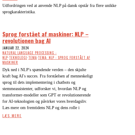
Udfordringen ved at anvende NLP på dansk opstår fra flere unikke
sprogkarakteristika.
Sprog forstået af maskiner: NLP –
revolutionen bag AI
JANUAR 22, 2024
NATURAL LANGUAGE PROCESSING -
NLP
·
TEKNOLOGI
·
TEMA
·
TEMA: NLP - SPROG FORSTÅET AF
MASKINER
Dyk ned i NLP's spændende verden – den skjulte
kraft bag AI's succes. Fra forståelsen af menneskeligt
sprog til dets implementering i chatbots og
stemmeassistenter, udforsker vi, hvordan NLP og
transformer-modeller som GPT er revolutionerende
for AI-teknologien og påvirker vores hverdagsliv.
Læs mere om fremtidens NLP og dens rolle i
LÆS MERE