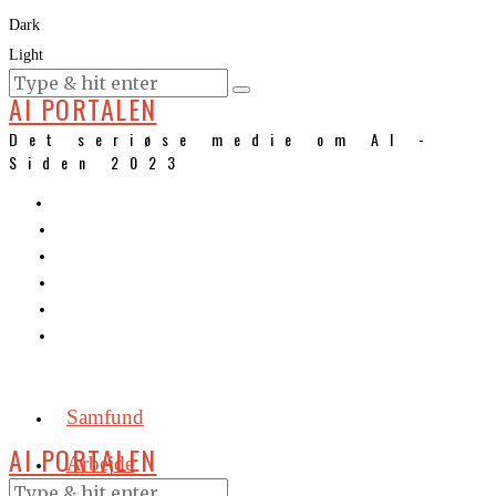
Dark
Light
KURSER
AI PORTALEN
Det seriøse medie om AI -
Siden 2023
Samfund
AI PORTALEN
Arbejde