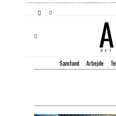
A
DET
Samfund
Arbejde
Te