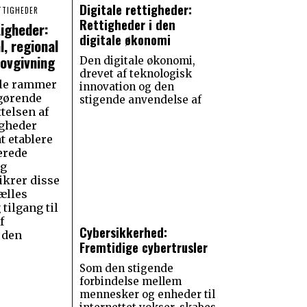
Digitale rettigheder:
ETTIGHEDER
Rettigheder i den
tigheder:
digitale økonomi
l, regional
lovgivning
Den digitale økonomi,
drevet af teknologisk
ale rammer
innovation og den
fgørende
stigende anvendelse af
ttelsen af
igheder
at etablere
erede
og
ikrer disse
ælles
 tilgang til
f
Cybersikkerhed:
 den
Fremtidige cybertrusler
Som den stigende
forbindelse mellem
mennesker og enheder til