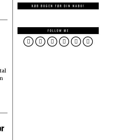
KØB BOGEN FØR DIN NABO!
FOLLOW ME
tal
en
or