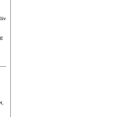
liv
ng
t,