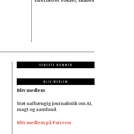
internettet vokser, skabes
SENESTE NUMMER
BLIV MEDLEM
Bliv medlem
Støt uafhængig journalistik om AI,
magt og samfund.
Bliv medlem på Patreon