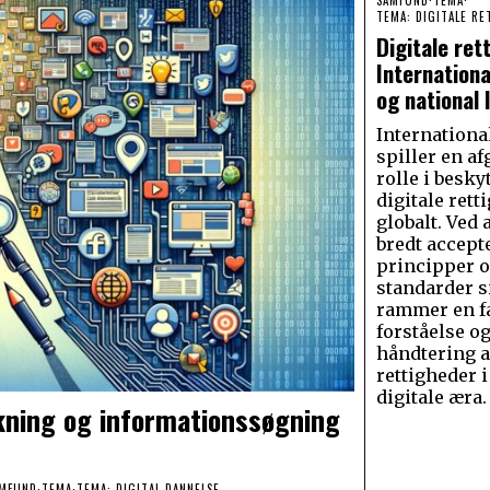
SAMFUND
·
TEMA
·
TEMA: DIGITALE R
Digitale ret
Internationa
og national 
Internation
spiller en a
rolle i besky
digitale rett
globalt. Ved 
bredt accept
principper 
standarder s
rammer en f
forståelse og
håndtering a
rettigheder i
digitale æra.
nkning og informationssøgning
MFUND
·
TEMA
·
TEMA: DIGITAL DANNELSE