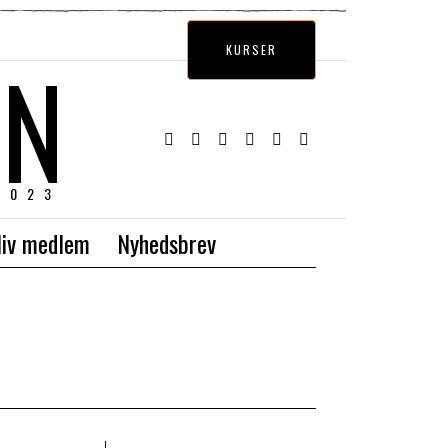
EN
KURSER
2023
liv medlem
Nyhedsbrev