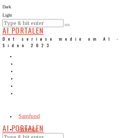
Dark
Light
KURSER
AI PORTALEN
Det seriøse medie om AI -
Siden 2023
Samfund
AI PORTALEN
Arbejde