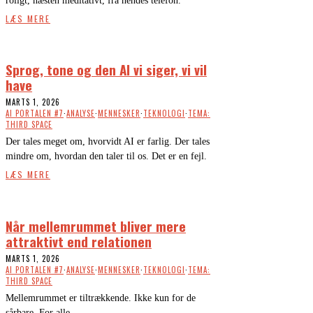
roligt, næsten meditativt, fra hendes telefon.
LÆS MERE
Sprog, tone og den AI vi siger, vi vil
have
MARTS 1, 2026
AI PORTALEN #7
·
ANALYSE
·
MENNESKER
·
TEKNOLOGI
·
TEMA:
THIRD SPACE
Der tales meget om, hvorvidt AI er farlig. Der tales
mindre om, hvordan den taler til os. Det er en fejl.
LÆS MERE
Når mellemrummet bliver mere
attraktivt end relationen
MARTS 1, 2026
AI PORTALEN #7
·
ANALYSE
·
MENNESKER
·
TEKNOLOGI
·
TEMA:
THIRD SPACE
Mellemrummet er tiltrækkende. Ikke kun for de
sårbare. For alle.