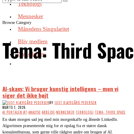
Teknologi
Mennesker
Browse Category
Månedens Singularitet
Tema: Third Spa
Bliv medlem
Nyhedsbrev
AI-skam: Vi bruger kunstig intelligens – men vi
siger det ikke højt
BY
JUST KJÆRGÅRD PEDERSEN
MARTS 1, 2026
AI PORTALEN #7
·
ANALYSE
·
ARBEJDE
·
MENNESKER
·
TEKNOLOGI
·
TEMA: THIRD SPACE
En skøn morgen sad jeg med min morgenkaffe og åbnede LinkedIn.
Algoritmen præsenterede mig for et opslag fra et større dansk
konsulentbureau, som gerne ville rådgive andre om brugen af AI.