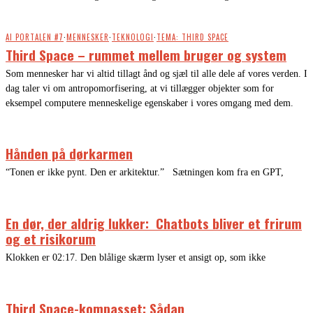
AI PORTALEN #7
·
MENNESKER
·
TEKNOLOGI
·
TEMA: THIRD SPACE
Third Space – rummet mellem bruger og system
Som mennesker har vi altid tillagt ånd og sjæl til alle dele af vores verden. I
dag taler vi om antropomorfisering, at vi tillægger objekter som for
eksempel computere menneskelige egenskaber i vores omgang med dem.
Hånden på dørkarmen
“Tonen er ikke pynt. Den er arkitektur.” Sætningen kom fra en GPT,
En dør, der aldrig lukker: Chatbots bliver et frirum
og et risikorum
Klokken er 02:17. Den blålige skærm lyser et ansigt op, som ikke
Third Space-kompasset: Sådan