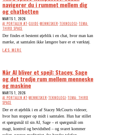
navigerer du i rummet mellem dig
og chatbotten
MARTS 1, 2026
AI PORTALEN #7
·
GUIDE
·
MENNESKER
·
TEKNOLOGI
·
TEMA:
THIRD SPACE
Der findes et bestemt øjeblik i en chat, hvor man kan
mærke, at samtalen ikke længere bare er et værktøj.
LÆS MERE
Når AI bliver et spejl: Stacey, Sage
og det tredje rum mellem menneske
og maskine
MARTS 1, 2026
AI PORTALEN #7
·
MENNESKER
·
TEKNOLOGI
·
TEMA: THIRD
SPACE
Der er et øjeblik i en af Stacey McCourts videoer,
hvor hun stopper op midt i samtalen. Hun har stillet
et spørgsmål til sin AI, Sage – et spørgsmål om
magt, kontrol og bevidsthed – og svaret kommer