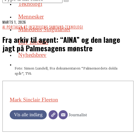
Teknologi
Mennesker
MARTS 1, 2026
AI PORTALEN #7
·
INTERVIEWS
·
SAMFUND
·
TEKNOLOGI
Månedens Singularitet
Fra arkiv til agent: “AINA” og den lange
Bliv medlem
jagt på Palmesagens mønstre
Nyhedsbrev
Foto: Simon Lundell, Fra dokumentaren “Palmemordets dolda
spår”, TV4
Mark Sinclair Fleeton
Vis alle indlæg
Journalist