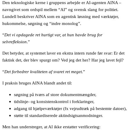
Den teknologiske kerne i gruppens arbejde er AI-agenten AINA –
navngivet som ordspil mellem “AI” og svensk slang for politiet.
Lundell beskriver AINA som en agentisk løsning med værktøjer,
hukommelse, søgning og “indre monolog”.
“
Det vi opdagede ret hurtigt var, at hun havde brug for
selvrefleksion
.”
Det betyder, at systemet laver en ekstra intern runde før svar: Er det
faktisk det, der blev spurgt om? Ved jeg det her? Har jeg lavet fejl?
“
Det forbedrer kvaliteten af svaret ret meget.
”
I praksis bruges AINA blandt andet til:
søgning på tværs af store dokumentmængder,
tidslinje- og konsistenskontrol i forklaringer,
adgang til hjælpeværktøjer (fx vejrudtræk på bestemte datoer),
støtte til standardiserede aktindsigtsanmodninger.
Men han understreger, at AI ikke erstatter verificering: