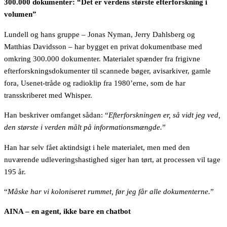
300.000 dokumenter: “Det er verdens største efterforskning i
volumen”
Lundell og hans gruppe – Jonas Nyman, Jerry Dahlsberg og
Matthias Davidsson – har bygget en privat dokumentbase med
omkring 300.000 dokumenter. Materialet spænder fra frigivne
efterforskningsdokumenter til scannede bøger, avisarkiver, gamle
fora, Usenet-tråde og radioklip fra 1980’erne, som de har
transskriberet med Whisper.
Han beskriver omfanget sådan: “
Efterforskningen er, så vidt jeg ved,
den største i verden målt på informationsmængde.
”
Han har selv fået aktindsigt i hele materialet, men med den
nuværende udleveringshastighed siger han tørt, at processen vil tage
195 år.
“
Måske har vi koloniseret rummet, før jeg får alle dokumenterne.
”
AINA – en agent, ikke bare en chatbot