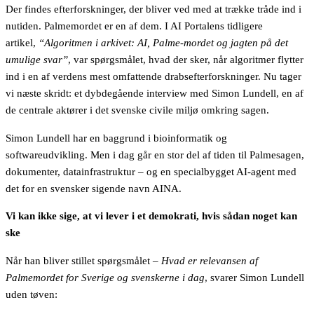
Der findes efterforskninger, der bliver ved med at trække tråde ind i
nutiden. Palmemordet er en af dem. I AI Portalens tidligere
artikel,
“Algoritmen i arkivet: AI, Palme-mordet og jagten på det
umulige svar”
, var spørgsmålet, hvad der sker, når algoritmer flytter
ind i en af verdens mest omfattende drabsefterforskninger. Nu tager
vi næste skridt: et dybdegående interview med Simon Lundell, en af
de centrale aktører i det svenske civile miljø omkring sagen.
Simon Lundell har en baggrund i bioinformatik og
softwareudvikling. Men i dag går en stor del af tiden til Palmesagen,
dokumenter, datainfrastruktur – og en specialbygget AI-agent med
det for en svensker sigende navn AINA.
Vi kan ikke sige, at vi lever i et demokrati, hvis sådan noget kan
ske
Når han bliver stillet spørgsmålet –
Hvad er relevansen af
Palmemordet for Sverige og svenskerne i dag
, svarer Simon Lundell
uden tøven: