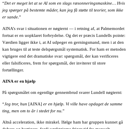
“
Det er meget let at se AI som en slags ræsonneringsmaskine… Hvis
jeg spørger på bestemte måder, kan jeg få støtte til teorier, som ikke
er sande.
”
AINA’s svar i situationen er nøgternt — i retning af, at Palmemordet
fortsat er en uopklaret forbrydelse. Og det er præcis Lundells pointe:
Værdien ligger ikke i, at AI udpeger en gerningsmand, men i at den
kan bruges til at teste delspørgsmål systematisk. For ham er metoden
vigtigere end det dramatiske svar: spørgsmål, der kan verificeres
eller falsificeres, frem for spørgsmål, der inviterer til store
fortællinger.
AINA er en hjælp
På spørgsmålet om egentlige gennembrud svarer Lundell nøgternt:
“
Jeg tror, hun
[AINA]
er en hjælp. Vi ville have opdaget de samme
ting, men om to år i stedet for nu.
”
Altså acceleration, ikke mirakel. Ifølge ham har gruppen kunnet gå
dybere og hurtigere, fordi værktøjerne frigør tid fra manuelt