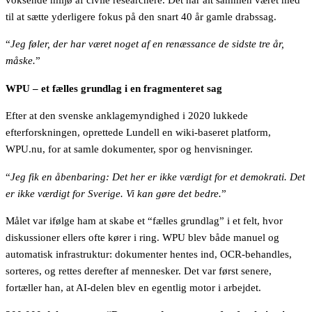
til at sætte yderligere fokus på den snart 40 år gamle drabssag.
“
Jeg føler, der har været noget af en renæssance de sidste tre år,
måske.
”
WPU – et fælles grundlag i en fragmenteret sag
Efter at den svenske anklagemyndighed i 2020 lukkede
efterforskningen, oprettede Lundell en wiki-baseret platform,
WPU.nu, for at samle dokumenter, spor og henvisninger.
“
Jeg fik en åbenbaring: Det her er ikke værdigt for et demokrati. Det
er ikke værdigt for Sverige. Vi kan gøre det bedre.
”
Målet var ifølge ham at skabe et “fælles grundlag” i et felt, hvor
diskussioner ellers ofte kører i ring. WPU blev både manuel og
automatisk infrastruktur: dokumenter hentes ind, OCR-behandles,
sorteres, og rettes derefter af mennesker. Det var først senere,
fortæller han, at AI-delen blev en egentlig motor i arbejdet.