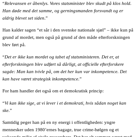
“
Relevansen er åbenlys. Vores statsminister blev skudt på klos hold.
Han døde med det samme, og gerningsmanden forsvandt og er
aldrig blevet set siden
.”
Han kalder sagen “et sår i den svenske nationale sjæl” – ikke kun på
grund af mordet, men også på grund af den måde efterforskningen
blev ført på.
“
Det er ikke kun mordet og tabet af statsministeren. Det er, at
efterforskningen blev udført så dårligt, at officielle efterforskere
sagde: Man kan tvivle på, om det her kun var inkompetence. Det
kan have været strategisk inkompetence.
”
For ham handler det også om et demokratisk princip:
“
Vi kan ikke sige, at vi lever i et demokrati, hvis sådan noget kan
ske.
”
Samtidig peger han på en ny energi i offentligheden: yngre
mennesker uden 1980’ernes bagage, true crime-bølgen og et
voksende miljø af civile researchere. Det har alt sammen været med