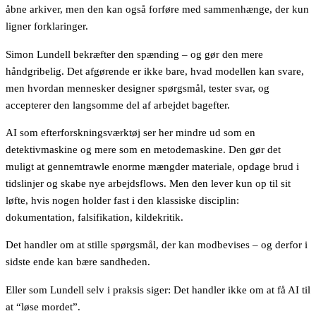
åbne arkiver, men den kan også forføre med sammenhænge, der kun
ligner forklaringer.
Simon Lundell bekræfter den spænding – og gør den mere
håndgribelig. Det afgørende er ikke bare, hvad modellen kan svare,
men hvordan mennesker designer spørgsmål, tester svar, og
accepterer den langsomme del af arbejdet bagefter.
AI som efterforskningsværktøj ser her mindre ud som en
detektivmaskine og mere som en metodemaskine. Den gør det
muligt at gennemtrawle enorme mængder materiale, opdage brud i
tidslinjer og skabe nye arbejdsflows. Men den lever kun op til sit
løfte, hvis nogen holder fast i den klassiske disciplin:
dokumentation, falsifikation, kildekritik.
Det handler om at stille spørgsmål, der kan modbevises – og derfor i
sidste ende kan bære sandheden.
Eller som Lundell selv i praksis siger: Det handler ikke om at få AI til
at “løse mordet”.