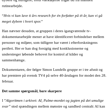
rutinearbejde.
“
Hvis vi kan lave ti års research for én forfatter på ét år, kan vi gå
meget dybere i hvert spor.
”
Han nævner desuden, at gruppen i deres igangværende tv-
dokumentararbejde mener at have identificeret forbindelser mellem
personer og miljøer, som tidligere har været i efterforskningens
periferi. Her er han dog forsigtig med konklusionerne og
understreger løbende behovet for kontrol af kilder og
sammenhænge.
Dokumentaren, der følger Simon Lundells gruppe er i tre afsnit og
har premiere på svensk TV4 på selve 40-årsdagen for modet den 28.
februar.
Det samme spørgsmål, bare skarpere
I ”
Algoritmen i arkivet: AI, Palme-mordet og jagten på det umulige
svar”
stod spændingen mellem mønstre og sandhed centralt: AI kan