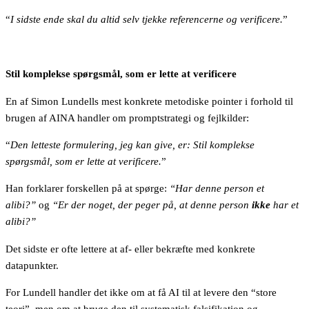
“
I sidste ende skal du altid selv tjekke referencerne og verificere.
”
Stil komplekse spørgsmål, som er lette at verificere
En af Simon Lundells mest konkrete metodiske pointer i forhold til
brugen af AINA handler om promptstrategi og fejlkilder:
“
Den letteste formulering, jeg kan give, er: Stil komplekse
spørgsmål, som er lette at verificere.
”
Han forklarer forskellen på at spørge:
“Har denne person et
alibi?”
og
“Er der noget, der peger på, at denne person
ikke
har et
alibi?”
Det sidste er ofte lettere at af- eller bekræfte med konkrete
datapunkter.
For Lundell handler det ikke om at få AI til at levere den “store
teori”, men om at bruge den til systematisk falsifikation og