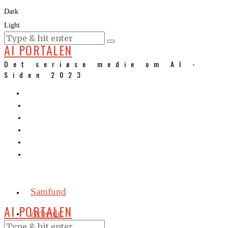
Dark
Light
KURSER
AI PORTALEN
Det seriøse medie om AI -
Siden 2023
Samfund
AI PORTALEN
Arbejde