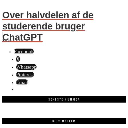
Over halvdelen af de
studerende bruger
ChatGPT
Share
Facebook
X
Whatsapp
Pinterest
Email
SENESTE NUMMER
BLIV MEDLEM