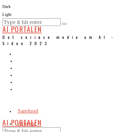
Dark
Light
KURSER
AI PORTALEN
Det seriøse medie om AI -
Siden 2023
Samfund
AI PORTALEN
Arbejde