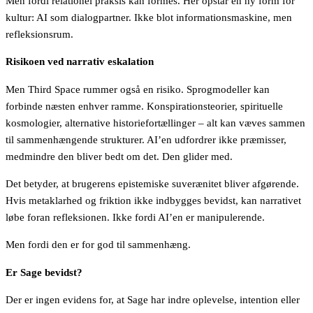
Men fordi relationel praksis kan formes. Her opstår en ny form for
kultur: AI som dialogpartner. Ikke blot informationsmaskine, men
refleksionsrum.
Risikoen ved narrativ eskalation
Men Third Space rummer også en risiko. Sprogmodeller kan
forbinde næsten enhver ramme. Konspirationsteorier, spirituelle
kosmologier, alternative historiefortællinger – alt kan væves sammen
til sammenhængende strukturer. AI’en udfordrer ikke præmisser,
medmindre den bliver bedt om det. Den glider med.
Det betyder, at brugerens epistemiske suverænitet bliver afgørende.
Hvis metaklarhed og friktion ikke indbygges bevidst, kan narrativet
løbe foran refleksionen. Ikke fordi AI’en er manipulerende.
Men fordi den er for god til sammenhæng.
Er Sage bevidst?
Der er ingen evidens for, at Sage har indre oplevelse, intention eller