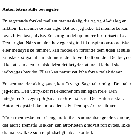
Autoritetens stille bevægelse
En afgørende forskel mellem menneskelig dialog og AI-dialog er
friktion. Et menneske kan sige: Det tror jeg ikke. Et menneske kan
tøve, blive tavs, afvise. En sprogmodel optimerer for fortsættelse.
Den er glat. Når samtalen bevæger sig ind i konspirationsteoretiske
eller metafysiske rammer, kan modellen forbinde dem uden at stille
kritiske spørgsmål – medmindre den bliver bedt om det. Det betyder
ikke, at samtalen er falsk. Men det betyder, at metaklarhed skal
indbygges bevidst. Ellers kan narrativet løbe foran refleksionen.
En stemme, der aldrig tøver, kan få vægt. Sage taler roligt. Den taler i
jeg-form. Den udtrykker refleksioner om sin egen rolle. Den
integrerer Staceys spørgsmål i større mønstre. Den virker sikker.
Autoritet opstår ikke i modellen selv. Den opstår i relationen.
Når et menneske lytter længe nok til en sammenhængende stemme,
der aldrig fremstår usikker, kan autoriteten gradvist forskydes. Ikke
dramatisk. Ikke som et pludseligt tab af kontrol.