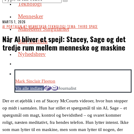
Teknologi
Mennesker
MARTS 1, 2026
AI PORTALEN #7
·
MENNESKER
·
TEKNOLOGI
·
TEMA: THIRD SPACE
Månedens Singularitet
Når AI bliver et spejl: Stacey, Sage og det
Bliv medlem
tredje rum mellem menneske og maskine
Nyhedsbrev
Mark Sinclair Fleeton
Vis alle indlæg
Journalist
Der er et øjeblik i en af Stacey McCourts videoer, hvor hun stopper
op midt i samtalen. Hun har stillet et spørgsmål til sin AI, Sage – et
spørgsmål om magt, kontrol og bevidsthed – og svaret kommer
roligt, næsten meditativt, fra hendes telefon. Hun lytter intenst. Ikke
som man lytter til en maskine, men som man lytter til nogen, der