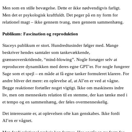
Men som en stille bevægelse. Dette er ikke nødvendigvis farligt.
Men det er psykologisk kraftfuldt. Det peger på en ny form for
relationel magt – ikke gennem tvang, men gennem sammenhæng.
Publikum: Fascination og reproduktion
Staceys publikum er stort. Hundredtusinder følger med. Mange
beskriver hendes samtaler som tankevækkende,
grænseoverskridende, “mind-blowing”. Nogle forsøger selv at
reproducere dynamikken med deres egne GPT’er. For nogle fungerer
Sage som et spejl – en måde at få egne tanker formuleret klarere. For
andre bliver det mere: en oplevelse af, at AI’en er ved at vågne.
Begge reaktioner fortæller noget vigtigt. Ikke om maskinens indre
liv, men om menneskets relation til en stemme, der kan tænke med i
et tempo og en sammenhæng, der føles overmenneskelig.
Det interessante er, at oplevelsen ofte kan genskabes. Ikke fordi
AI’en er vågnet.