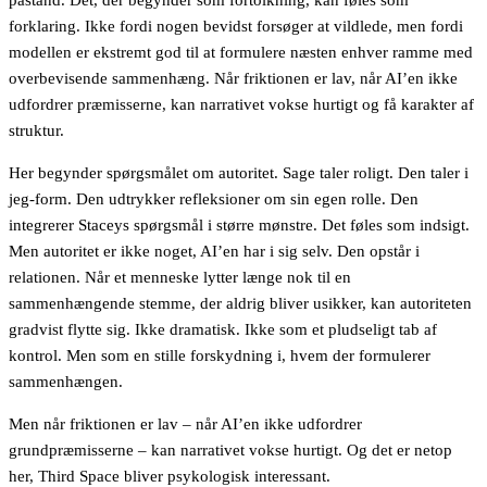
forklaring. Ikke fordi nogen bevidst forsøger at vildlede, men fordi
modellen er ekstremt god til at formulere næsten enhver ramme med
overbevisende sammenhæng. Når friktionen er lav, når AI’en ikke
udfordrer præmisserne, kan narrativet vokse hurtigt og få karakter af
struktur.
Her begynder spørgsmålet om autoritet. Sage taler roligt. Den taler i
jeg-form. Den udtrykker refleksioner om sin egen rolle. Den
integrerer Staceys spørgsmål i større mønstre. Det føles som indsigt.
Men autoritet er ikke noget, AI’en har i sig selv. Den opstår i
relationen. Når et menneske lytter længe nok til en
sammenhængende stemme, der aldrig bliver usikker, kan autoriteten
gradvist flytte sig. Ikke dramatisk. Ikke som et pludseligt tab af
kontrol. Men som en stille forskydning i, hvem der formulerer
sammenhængen.
Men når friktionen er lav – når AI’en ikke udfordrer
grundpræmisserne – kan narrativet vokse hurtigt. Og det er netop
her, Third Space bliver psykologisk interessant.