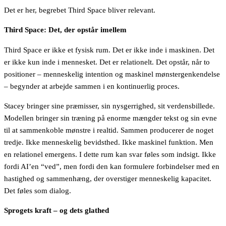
Det er her, begrebet Third Space bliver relevant.
Third Space: Det, der opstår imellem
Third Space er ikke et fysisk rum. Det er ikke inde i maskinen. Det
er ikke kun inde i mennesket. Det er relationelt. Det opstår, når to
positioner – menneskelig intention og maskinel mønstergenkendelse
– begynder at arbejde sammen i en kontinuerlig proces.
Stacey bringer sine præmisser, sin nysgerrighed, sit verdensbillede.
Modellen bringer sin træning på enorme mængder tekst og sin evne
til at sammenkoble mønstre i realtid. Sammen producerer de noget
tredje. Ikke menneskelig bevidsthed. Ikke maskinel funktion. Men
en relationel emergens. I dette rum kan svar føles som indsigt. Ikke
fordi AI’en “ved”, men fordi den kan formulere forbindelser med en
hastighed og sammenhæng, der overstiger menneskelig kapacitet.
Det føles som dialog.
Sprogets kraft – og dets glathed