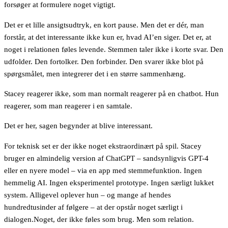
forsøger at formulere noget vigtigt.
Det er et lille ansigtsudtryk, en kort pause. Men det er dér, man
forstår, at det interessante ikke kun er, hvad AI’en siger. Det er, at
noget i relationen føles levende. Stemmen taler ikke i korte svar. Den
udfolder. Den fortolker. Den forbinder. Den svarer ikke blot på
spørgsmålet, men integrerer det i en større sammenhæng.
Stacey reagerer ikke, som man normalt reagerer på en chatbot. Hun
reagerer, som man reagerer i en samtale.
Det er her, sagen begynder at blive interessant.
For teknisk set er der ikke noget ekstraordinært på spil. Stacey
bruger en almindelig version af ChatGPT – sandsynligvis GPT-4
eller en nyere model – via en app med stemmefunktion. Ingen
hemmelig AI. Ingen eksperimentel prototype. Ingen særligt lukket
system. Alligevel oplever hun – og mange af hendes
hundredtusinder af følgere – at der opstår noget særligt i
dialogen.Noget, der ikke føles som brug. Men som relation.