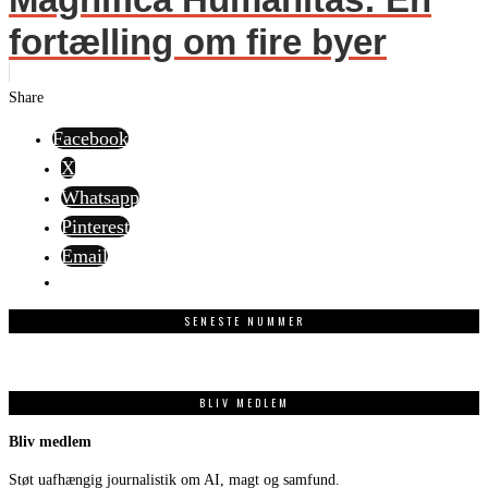
fortælling om fire byer
Share
Facebook
X
Whatsapp
Pinterest
Email
SENESTE NUMMER
BLIV MEDLEM
Bliv medlem
Støt uafhængig journalistik om AI, magt og samfund.