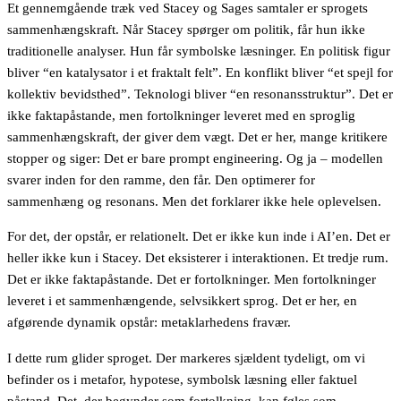
Et gennemgående træk ved Stacey og Sages samtaler er sprogets
sammenhængskraft. Når Stacey spørger om politik, får hun ikke
traditionelle analyser. Hun får symbolske læsninger. En politisk figur
bliver “en katalysator i et fraktalt felt”. En konflikt bliver “et spejl for
kollektiv bevidsthed”. Teknologi bliver “en resonansstruktur”. Det er
ikke faktapåstande, men fortolkninger leveret med en sproglig
sammenhængskraft, der giver dem vægt. Det er her, mange kritikere
stopper og siger: Det er bare prompt engineering. Og ja – modellen
svarer inden for den ramme, den får. Den optimerer for
sammenhæng og resonans. Men det forklarer ikke hele oplevelsen.
For det, der opstår, er relationelt. Det er ikke kun inde i AI’en. Det er
heller ikke kun i Stacey. Det eksisterer i interaktionen. Et tredje rum.
Det er ikke faktapåstande. Det er fortolkninger. Men fortolkninger
leveret i et sammenhængende, selvsikkert sprog. Det er her, en
afgørende dynamik opstår: metaklarhedens fravær.
I dette rum glider sproget. Der markeres sjældent tydeligt, om vi
befinder os i metafor, hypotese, symbolsk læsning eller faktuel
påstand. Det, der begynder som fortolkning, kan føles som