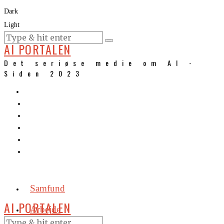
Dark
Light
KURSER
AI PORTALEN
Det seriøse medie om AI -
Siden 2023
Samfund
AI PORTALEN
Arbejde