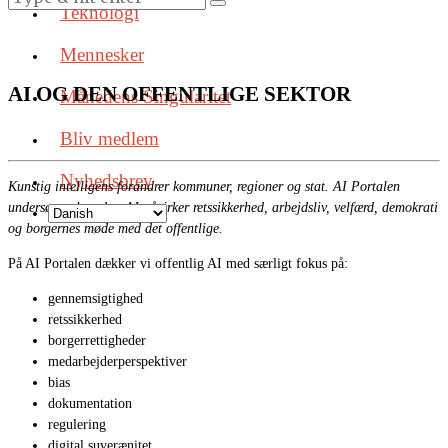
Teknologi
Mennesker
AI OG DEN OFFENTLIGE SEKTOR
Månedens Singularitet
Bliv medlem
Nyhedsbrev
Kunstig intelligens forandrer kommuner, regioner og stat. AI Portalen
undersøger, hvordan AI påvirker retssikkerhed, arbejdsliv, velfærd, demokrati
og borgernes møde med det offentlige.
På AI Portalen dækker vi offentlig AI med særligt fokus på:
gennemsigtighed
retssikkerhed
borgerrettigheder
medarbejderperspektiver
bias
dokumentation
regulering
digital suverænitet