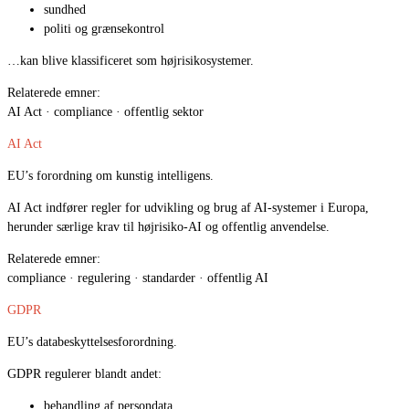
sundhed
politi og grænsekontrol
…kan blive klassificeret som højrisikosystemer.
Relaterede emner:
AI Act · compliance · offentlig sektor
AI Act
EU’s forordning om kunstig intelligens.
AI Act indfører regler for udvikling og brug af AI-systemer i Europa,
herunder særlige krav til højrisiko-AI og offentlig anvendelse.
Relaterede emner:
compliance · regulering · standarder · offentlig AI
GDPR
EU’s databeskyttelsesforordning.
GDPR regulerer blandt andet:
behandling af persondata