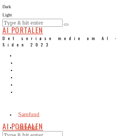
Dark
Light
KURSER
AI PORTALEN
Det seriøse medie om AI -
Siden 2023
Samfund
AI PORTALEN
Arbejde