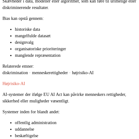
Skævheder i data, modeller eller algoritmer, som kan føre til urimelige eller
diskriminerende resultater.
Bias kan opstå gennem:
historiske data
mangelfulde datasæt
designvalg
organisatoriske prioriteringer
manglende repræsentation
Relaterede emner:
diskrimination · menneskerettigheder · højrisiko-AI
Højrisiko-AI
AI-systemer der ifølge EU AI Act kan påvirke menneskers rettigheder,
sikkerhed eller muligheder væsentligt.
Systemer inden for blandt andet:
offentlig administration
uddannelse
beskæftigelse