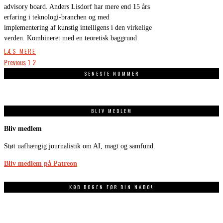
advisory board. Anders Lisdorf har mere end 15 års
erfaring i teknologi-branchen og med
implementering af kunstig intelligens i den virkelige
verden. Kombineret med en teoretisk baggrund
LÆS MERE
Previous
1
2
SENESTE NUMMER
BLIV MEDLEM
Bliv medlem
Støt uafhængig journalistik om AI, magt og samfund.
Bliv medlem på Patreon
KØB BOGEN FØR DIN NABO!