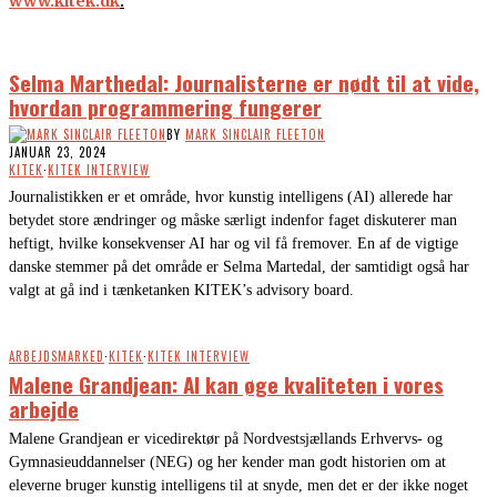
www.kitek.dk
.
Selma Marthedal: Journalisterne er nødt til at vide,
hvordan programmering fungerer
BY
MARK SINCLAIR FLEETON
JANUAR 23, 2024
KITEK
·
KITEK INTERVIEW
Journalistikken er et område, hvor kunstig intelligens (AI) allerede har
betydet store ændringer og måske særligt indenfor faget diskuterer man
heftigt, hvilke konsekvenser AI har og vil få fremover. En af de vigtige
danske stemmer på det område er Selma Martedal, der samtidigt også har
valgt at gå ind i tænketanken KITEK’s advisory board.
ARBEJDSMARKED
·
KITEK
·
KITEK INTERVIEW
Malene Grandjean: AI kan øge kvaliteten i vores
arbejde
Malene Grandjean er vicedirektør på Nordvestsjællands Erhvervs- og
Gymnasieuddannelser (NEG) og her kender man godt historien om at
eleverne bruger kunstig intelligens til at snyde, men det er der ikke noget