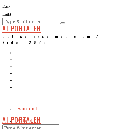
Dark
Light
KURSER
AI PORTALEN
Det seriøse medie om AI -
Siden 2023
Samfund
AI PORTALEN
Arbejde