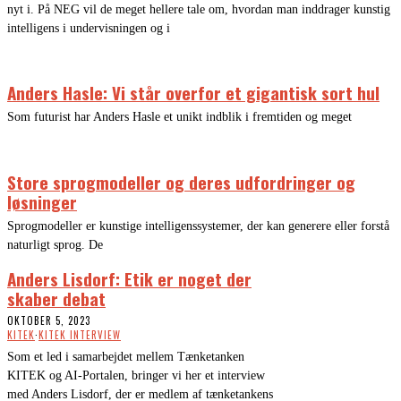
nyt i. På NEG vil de meget hellere tale om, hvordan man inddrager kunstig
intelligens i undervisningen og i
Anders Hasle: Vi står overfor et gigantisk sort hul
Som futurist har Anders Hasle et unikt indblik i fremtiden og meget
Store sprogmodeller og deres udfordringer og
løsninger
Sprogmodeller er kunstige intelligenssystemer, der kan generere eller forstå
naturligt sprog. De
Anders Lisdorf: Etik er noget der
skaber debat
OKTOBER 5, 2023
KITEK
·
KITEK INTERVIEW
Som et led i samarbejdet mellem Tænketanken
KITEK og AI-Portalen, bringer vi her et interview
med Anders Lisdorf, der er medlem af tænketankens