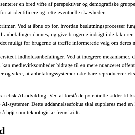
senterer en bred vifte af perspektiver og demografiske grupper
or at identificere og rette eventuelle skævheder.
oritmer. Ved at åbne op for, hvordan beslutningsprocesser fun
-anbefalinger dannes, og give brugerne indsigt i de faktorer,
det muligt for brugerne at træffe informerede valg om deres 
rsitet i indholdsanbefalinger. Ved at integrere mekanismer, de
, kan medievirksomheder bidrage til en mere nuanceret offent
der og sikre, at anbefalingssystemer ikke bare reproducerer e
 etisk AI-udvikling. Ved at forstå de potentielle kilder til bi
 AI-systemer. Dette uddannelsesfokus skal suppleres med en k
 så højt som teknologiske fremskridt.
ed