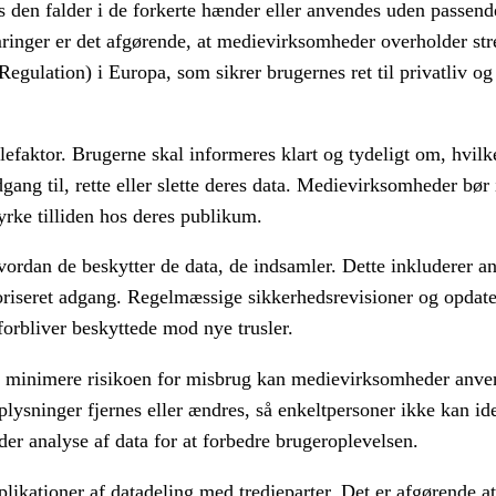
 den falder i de forkerte hænder eller anvendes uden passend
ringer er det afgørende, at medievirksomheder overholder st
gulation) i Europa, som sikrer brugernes ret til privatliv og
faktor. Brugerne skal informeres klart og tydeligt om, hvilk
dgang til, rette eller slette deres data. Medievirksomheder bør
rke tilliden hos deres publikum.
an de beskytter de data, de indsamler. Dette inkluderer an
toriseret adgang. Regelmæssige sikkerhedsrevisioner og opdate
forbliver beskyttede mod nye trusler.
at minimere risikoen for misbrug kan medievirksomheder anvend
lysninger fjernes eller ændres, så enkeltpersoner ikke kan ide
ader analyse af data for at forbedre brugeroplevelsen.
ikationer af datadeling med tredjeparter. Det er afgørende at 