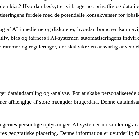
uden bias? Hvordan beskytter vi brugernes privatliv og data i 
tiseringens fordele med de potentielle konsekvenser for jobs
rug af AI i medierne og diskuterer, hvordan branchen kan navi
tliv, bias og fairness i AI-systemer, automatiseringens indvi
 rammer og reguleringer, der skal sikre en ansvarlig anvendel
gger dataindsamling og -analyse. For at skabe personaliserede 
mer afhængige af store mængder brugerdata. Denne dataindsam
rugernes personlige oplysninger. AI-systemer indsamler og an
res geografiske placering. Denne information er uvurderlig fo