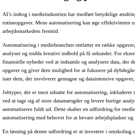
AI’s indtog i medieindustrien har medført betydelige ændrin
rutineopgaver. Mens automatisering kan øge effektiviteten 
arbejdsmarkedets fremtid.
Automatisering i mediebranchen omfatter en række opgaver, 
analyser og endda kreativt indhold på få sekunder. For eksem
finansielle nyheder ved at indsamle og analysere data, der der
opgaver og giver dem mulighed for at fokusere på dybdegåend
især dem, der involverer gentagne og dataintensive opgaver, e
Jobtyper, der er mest udsatte for automatisering, inkluderer
ved at tage sig af store datamængder og levere hurtige analy
automatiseres fuldt ud. Dette skaber en udfordring for med
automatisering med behovet for at bevare arbejdspladser og
En løsning på denne udfordring er at investere i omskoling