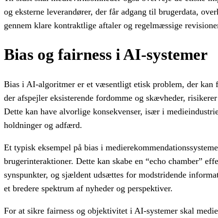
og eksterne leverandører, der får adgang til brugerdata, ove
gennem klare kontraktlige aftaler og regelmæssige revisioner
Bias og fairness i AI-systemer
Bias i AI-algoritmer er et væsentligt etisk problem, der kan 
der afspejler eksisterende fordomme og skævheder, risikerer 
Dette kan have alvorlige konsekvenser, især i medieindustri
holdninger og adfærd.
Et typisk eksempel på bias i medierekommendationssystemer e
brugerinteraktioner. Dette kan skabe en “echo chamber” effe
synspunkter, og sjældent udsættes for modstridende informati
et bredere spektrum af nyheder og perspektiver.
For at sikre fairness og objektivitet i AI-systemer skal me