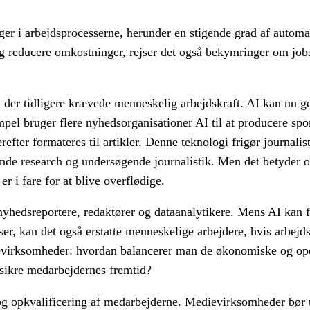
ger i arbejdsprocesserne, herunder en stigende grad af automat
og reducere omkostninger, rejser det også bekymringer om job
der tidligere krævede menneskelig arbejdskraft. AI kan nu ge
pel bruger flere nyhedsorganisationer AI til at producere spo
efter formateres til artikler. Denne teknologi frigør journalis
e research og undersøgende journalistik. Men det betyder ogs
r i fare for at blive overflødige.
 nyhedsreportere, redaktører og dataanalytikere. Mens AI kan f
ser, kan det også erstatte menneskelige arbejdere, hvis arbej
ievirksomheder: hvordan balancerer man de økonomiske og ope
 sikre medarbejdernes fremtid?
 og opkvalificering af medarbejderne. Medievirksomheder bør 