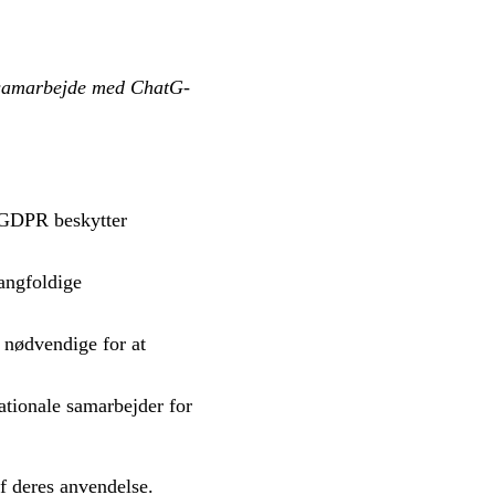
i sam­ar­bej­de med Chat­G­
 GDPR beskytter
angfoldige
 nødvendige for at
ationale samarbejder for
af deres anvendelse.