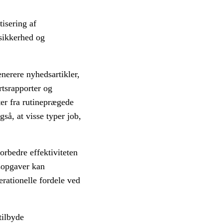
isering af
sikkerhed og
nerere nyhedsartikler,
rtsrapporter og
ter fra rutineprægede
å, at visse typer job,
orbedre effektiviteten
dsopgaver kan
rationelle fordele ved
tilbyde