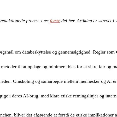
re­dak­tio­nel­le proces. Læs
femte
del her
. Ar­tik­len er skre­vet 
spørgsmål om databeskyttelse og gennemsigtighed. Regler som
metoder til at opdage og minimere bias for at sikre fair og m
erheden. Omskoling og samarbejde mellem mennesker og AI er
e i deres AI-brug, med klare etiske retningslinjer og intern
nchen, bliver det afgørende at forstå de etiske implikationer 