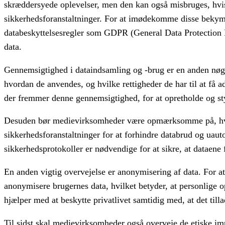
skræddersyede oplevelser, men den kan også misbruges, hvis
sikkerhedsforanstaltninger. For at imødekomme disse bekym
databeskyttelsesregler som GDPR (General Data Protection Re
data.
Gennemsigtighed i dataindsamling og -brug er en anden nøgle
hvordan de anvendes, og hvilke rettigheder de har til at få a
der fremmer denne gennemsigtighed, for at opretholde og sty
Desuden bør medievirksomheder være opmærksomme på, hvord
sikkerhedsforanstaltninger for at forhindre databrud og uau
sikkerhedsprotokoller er nødvendige for at sikre, at dataene 
En anden vigtig overvejelse er anonymisering af data. For 
anonymisere brugernes data, hvilket betyder, at personlige op
hjælper med at beskytte privatlivet samtidig med, at det till
Til sidst skal medievirksomheder også overveje de etiske impl