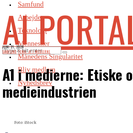
Samfund
AI PORTA
Arbejde
Teknologi
Mennesker
JUNI 21, 2024
SAMFUND
·
TEMA: AI I MEDIERNE
Månedens Singularitet
AI i medierne: Etiske o
Bliv medlem
Nyhedsbrev
medieindustrien
Foto: iStock