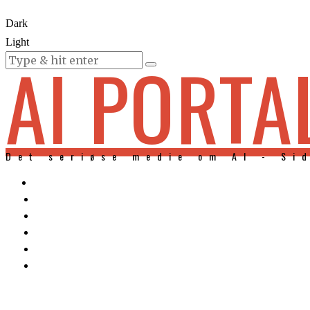
Dark
Light
AI PORTA
KURSER
Det seriøse medie om AI - Si