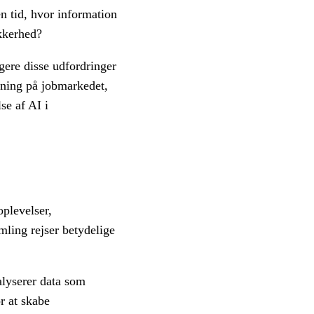
en tid, hvor information
ikkerhed?
gere disse udfordringer
rkning på jobmarkedet,
se af AI i
oplevelser,
ling rejser betydelige
alyserer data som
r at skabe