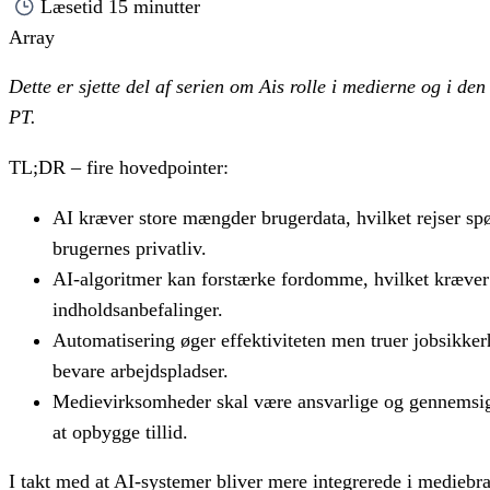
Læsetid
15 minutter
Array
Det­te er
sjette
del af se­rien om Ais rol­le i me­di­er­ne og i den 
PT.
TL;DR – fire hovedpointer:
AI kræver store mængder brugerdata, hvilket rejser 
brugernes privatliv.
AI-algoritmer kan forstærke fordomme, hvilket kræver 
indholdsanbefalinger.
Automatisering øger effektiviteten men truer jobsikk
bevare arbejdspladser.
Medievirksomheder skal være ansvarlige og gennemsigtig
at opbygge tillid.
I takt med at AI-systemer bliver mere integrerede i mediebra