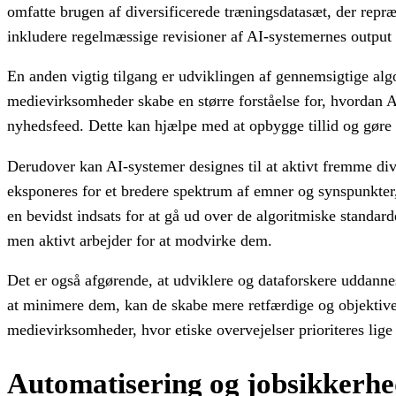
omfatte brugen af diversificerede træningsdatasæt, der repræ
inkludere regelmæssige revisioner af AI-systemernes output f
En anden vigtig tilgang er udviklingen af gennemsigtige alg
medievirksomheder skabe en større forståelse for, hvordan AI
nyhedsfeed. Dette kan hjælpe med at opbygge tillid og gøre 
Derudover kan AI-systemer designes til at aktivt fremme dive
eksponeres for et bredere spektrum af emner og synspunkter
en bevidst indsats for at gå ud over de algoritmiske standar
men aktivt arbejder for at modvirke dem.
Det er også afgørende, at udviklere og dataforskere uddannes i
at minimere dem, kan de skabe mere retfærdige og objektive
medievirksomheder, hvor etiske overvejelser prioriteres lige
Automatisering og jobsikkerh