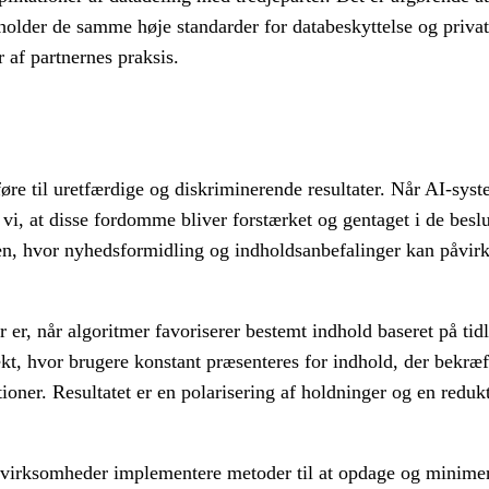
rholder de samme høje standarder for databeskyttelse og privat
 af partnernes praksis.
føre til uretfærdige og diskriminerende resultater. Når AI-sys
vi, at disse fordomme bliver forstærket og gentaget i de beslu
en, hvor nyhedsformidling og indholdsanbefalinger kan påvirk
r, når algoritmer favoriserer bestemt indhold baseret på tidl
kt, hvor brugere konstant præsenteres for indhold, der bekræf
oner. Resultatet er en polarisering af holdninger og en reduk
dievirksomheder implementere metoder til at opdage og minimer