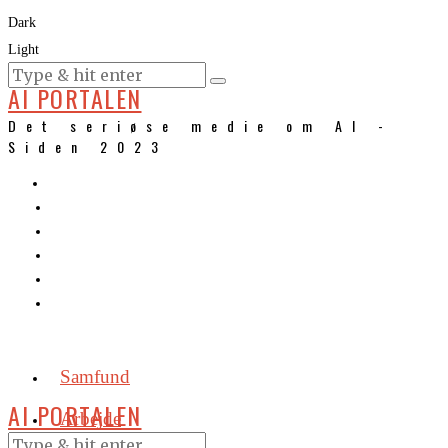
Dark
Light
KURSER
AI PORTALEN
Det seriøse medie om AI -
Siden 2023
Samfund
AI PORTALEN
Arbejde