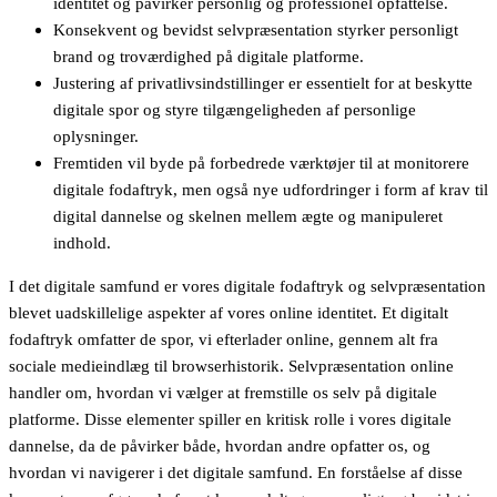
identitet og påvirker personlig og professionel opfattelse.
Konsekvent og bevidst selvpræsentation styrker personligt
brand og troværdighed på digitale platforme.
Justering af privatlivsindstillinger er essentielt for at beskytte
digitale spor og styre tilgængeligheden af personlige
oplysninger.
Fremtiden vil byde på forbedrede værktøjer til at monitorere
digitale fodaftryk, men også nye udfordringer i form af krav til
digital dannelse og skelnen mellem ægte og manipuleret
indhold.
I det digitale samfund er vores digitale fodaftryk og selvpræsentation
blevet uadskillelige aspekter af vores online identitet. Et digitalt
fodaftryk omfatter de spor, vi efterlader online, gennem alt fra
sociale medieindlæg til browserhistorik. Selvpræsentation online
handler om, hvordan vi vælger at fremstille os selv på digitale
platforme. Disse elementer spiller en kritisk rolle i vores digitale
dannelse, da de påvirker både, hvordan andre opfatter os, og
hvordan vi navigerer i det digitale samfund. En forståelse af disse