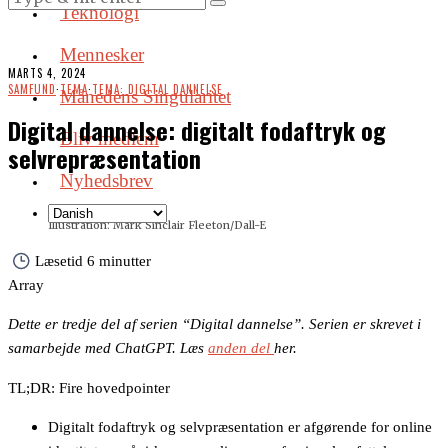
Teknologi
Mennesker
MARTS 4, 2024
SAMFUND
·
TEMA
·
TEMA: DIGITAL DANNELSE
Månedens Singularitet
Digital dannelse: digitalt fodaftryk og
Bliv medlem
selvrepræsentation
Nyhedsbrev
Illustration: Mark Sinclair Fleeton/Dall-E
Læsetid
6 minutter
Array
Det­te er tredje del af se­ri­en “Di­gi­tal dan­nel­se”. Se­ri­en er skre­vet i
sam­ar­bej­de med Chat­G­PT. Læs
anden del
her.
TL;DR: Fire hovedpointer
Digitalt fodaftryk og selvpræsentation er afgørende for online