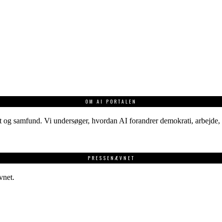
OM AI PORTALEN
 og samfund. Vi undersøger, hvordan AI forandrer demokrati, arbejde, v
PRESSENÆVNET
vnet.