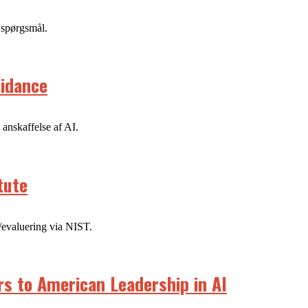
 spørgsmål.
uidance
 anskaffelse af AI.
tute
t/evaluering via NIST.
s to American Leadership in AI