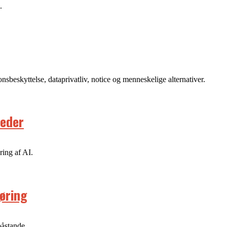
.
nsbeskyttelse, dataprivatliv, notice og menneskelige alternativer.
heder
ing af AI.
øring
åstande.