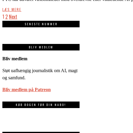
LÆS MERE
1
2
Next
SENESTE NUMMER
BLIV MEDLEM
Bliv medlem
Støt uafhængig journalistik om AI, magt
og samfund.
Bliv medlem på Patreon
KØB BOGEN FØR DIN NABO!