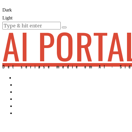
Dark
Light
AI PORTA
KURSER
Det seriøse medie om AI - Si