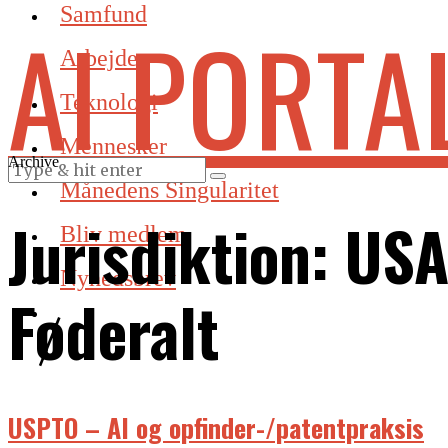
Samfund
AI PORTA
Arbejde
Teknologi
Mennesker
Archive
Månedens Singularitet
Jurisdiktion:
USA
Bliv medlem
Nyhedsbrev
Føderalt
USPTO – AI og opfinder-/patentpraksis