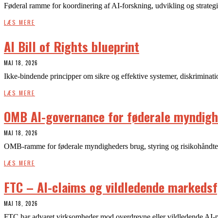
Føderal ramme for koordinering af AI-forskning, udvikling og strategi
LÆS MERE
AI Bill of Rights blueprint
MAJ 18, 2026
Ikke-bindende principper om sikre og effektive systemer, diskriminatio
LÆS MERE
OMB AI-governance for føderale myndig
MAJ 18, 2026
OMB-ramme for føderale myndigheders brug, styring og risikohåndter
LÆS MERE
FTC – AI-claims og vildledende markedsf
MAJ 18, 2026
FTC har advaret virksomheder mod overdrevne eller vildledende AI-p