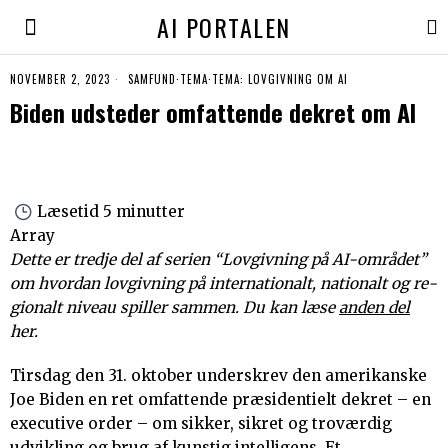
AI PORTALEN
NOVEMBER 2, 2023
SAMFUND
·
TEMA
·
TEMA: LOVGIVNING OM AI
Biden udsteder omfattende dekret om AI
Læsetid
5 minutter
Array
Det­te er tredje del af serien “Lov­giv­ning på AI-om­rå­det”
om hvor­dan lov­giv­ning på in­ter­na­tio­nalt, na­tio­nalt og re­
gio­nalt ni­veau spil­ler sam­men. Du kan læse
anden del
her.
Tirsdag den 31. oktober underskrev den amerikanske
Joe Biden en ret omfattende præsidentielt dekret – en
executive order – om sikker, sikret og troværdig
udvikling og brug af kunstig intelligens. Et