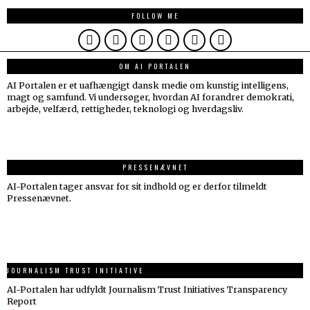
FOLLOW ME
OM AI PORTALEN
AI Portalen er et uafhængigt dansk medie om kunstig intelligens,
magt og samfund. Vi undersøger, hvordan AI forandrer demokrati,
arbejde, velfærd, rettigheder, teknologi og hverdagsliv.
PRESSENÆVNET
AI-Portalen tager ansvar for sit indhold og er derfor tilmeldt
Pressenævnet.
JOURNALISM TRUST INITIATIVE
AI-Portalen har udfyldt Journalism Trust Initiatives Transparency
Report