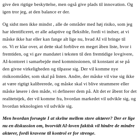
give den rigtige beskyttelse, men også give plads til innovation. Og
igen tror jeg, at den balance er der.
Og sidst men ikke mindst , alle de områder med høj risiko, som jeg
har identificeret, er alle adaptive og fleksible, fordi vi indser, at vi
måske ikke har eller kan fange alt lige nu, hvad AI vil bringe til
os. Vi er klar over, at dette skal forblive en meget åben liste, hvor i
fremtiden, og vi gav mandatet i teksten til den fremtidige lovgivere,
AI-kontoret i samarbejde med kommissionen, til konstant at se på
den givne virkeligheden og tilpasse sig. Der vil komme nye
risikoområder, som skal på listen. Andre, der måske vil vise sig ikke
at være rigtigt kalibrerede, og måske skal vi blive strammere eller
måske løsere i den måde, vi definerer dem på. Alt det er åbent for det
realitetstjek, der vil komme fra, hvordan markedet vil udvikle sig, og
hvordan teknologien vil udvikle sig.
Men hvordan forsøgte I at skelne mellem store aktører? Der er lige
nu en diskussion om, hvorvidt AI-loven faktisk vil hindre de mindre
aktører, fordi kravene til kontrol er for strenge.