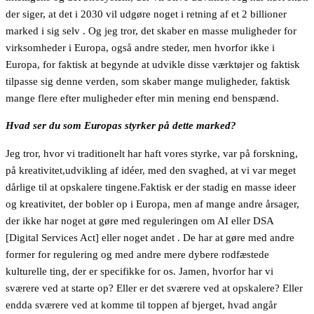
der siger, at det i 2030 vil udgøre noget i retning af et 2 billioner
marked i sig selv . Og jeg tror, det skaber en masse muligheder for
virksomheder i Europa, også andre steder, men hvorfor ikke i
Europa, for faktisk at begynde at udvikle disse værktøjer og faktisk
tilpasse sig denne verden, som skaber mange muligheder, faktisk
mange flere efter muligheder efter min mening end benspænd.
Hvad ser du som Europas styrker på dette marked?
Jeg tror, hvor vi traditionelt har haft vores styrke, var på forskning,
på kreativitet,udvikling af idéer, med den svaghed, at vi var meget
dårlige til at opskalere tingene.Faktisk er der stadig en masse ideer
og kreativitet, der bobler op i Europa, men af mange andre årsager,
der ikke har noget at gøre med reguleringen om AI eller DSA
[Digital Services Act] eller noget andet . De har at gøre med andre
former for regulering og med andre mere dybere rodfæstede
kulturelle ting, der er specifikke for os. Jamen, hvorfor har vi
sværere ved at starte op? Eller er det sværere ved at opskalere? Eller
endda sværere ved at komme til toppen af bjerget, hvad angår