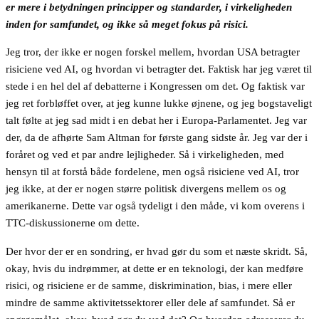
er mere i betydningen principper og standarder, i virkeligheden
inden for samfundet, og ikke så meget fokus på risici.
Jeg tror, der ikke er nogen forskel mellem, hvordan USA betragter
risiciene ved AI, og hvordan vi betragter det. Faktisk har jeg været til
stede i en hel del af debatterne i Kongressen om det. Og faktisk var
jeg ret forbløffet over, at jeg kunne lukke øjnene, og jeg bogstaveligt
talt følte at jeg sad midt i en debat her i Europa-Parlamentet. Jeg var
der, da de afhørte Sam Altman for første gang sidste år. Jeg var der i
foråret og ved et par andre lejligheder. Så i virkeligheden, med
hensyn til at forstå både fordelene, men også risiciene ved AI, tror
jeg ikke, at der er nogen større politisk divergens mellem os og
amerikanerne. Dette var også tydeligt i den måde, vi kom overens i
TTC-diskussionerne om dette.
Der hvor der er en sondring, er hvad gør du som et næste skridt. Så,
okay, hvis du indrømmer, at dette er en teknologi, der kan medføre
risici, og risiciene er de samme, diskrimination, bias, i mere eller
mindre de samme aktivitetssektorer eller dele af samfundet. Så er