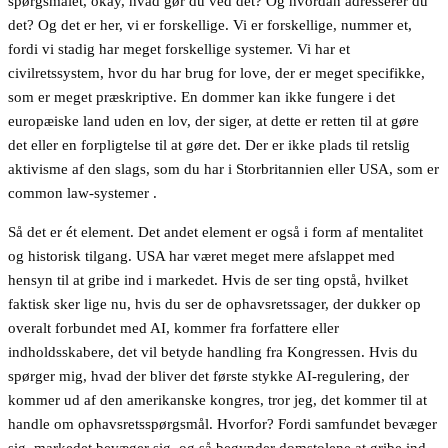
spørgsmålet, okay, hvad gør du ved det? Og hvordan adresserer du
det? Og det er her, vi er forskellige. Vi er forskellige, nummer et,
fordi vi stadig har meget forskellige systemer. Vi har et
civilretssystem, hvor du har brug for love, der er meget specifikke,
som er meget præskriptive. En dommer kan ikke fungere i det
europæiske land uden en lov, der siger, at dette er retten til at gøre
det eller en forpligtelse til at gøre det. Der er ikke plads til retslig
aktivisme af den slags, som du har i Storbritannien eller USA, som er
common law-systemer .
Så det er ét element. Det andet element er også i form af mentalitet
og historisk tilgang. USA har været meget mere afslappet med
hensyn til at gribe ind i markedet. Hvis de ser ting opstå, hvilket
faktisk sker lige nu, hvis du ser de ophavsretssager, der dukker op
overalt forbundet med AI, kommer fra forfattere eller
indholdsskabere, det vil betyde handling fra Kongressen. Hvis du
spørger mig, hvad der bliver det første stykke AI-regulering, der
kommer ud af den amerikanske kongres, tror jeg, det kommer til at
handle om ophavsretsspørgsmål. Hvorfor? Fordi samfundet bevæger
sig, markedet bevæger sig, og så begynder domstolene at gribe ind