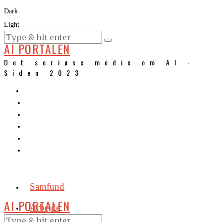
Dark
Light
KURSER
AI PORTALEN
Det seriøse medie om AI -
Siden 2023
Samfund
AI PORTALEN
Arbejde