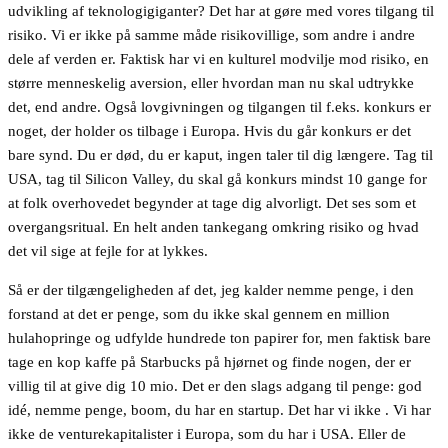
udvikling af teknologigiganter? Det har at gøre med vores tilgang til
risiko. Vi er ikke på samme måde risikovillige, som andre i andre
dele af verden er. Faktisk har vi en kulturel modvilje mod risiko, en
større menneskelig aversion, eller hvordan man nu skal udtrykke
det, end andre. Også lovgivningen og tilgangen til f.eks. konkurs er
noget, der holder os tilbage i Europa. Hvis du går konkurs er det
bare synd. Du er død, du er kaput, ingen taler til dig længere. Tag til
USA, tag til Silicon Valley, du skal gå konkurs mindst 10 gange for
at folk overhovedet begynder at tage dig alvorligt. Det ses som et
overgangsritual. En helt anden tankegang omkring risiko og hvad
det vil sige at fejle for at lykkes.
Så er der tilgængeligheden af det, jeg kalder nemme penge, i den
forstand at det er penge, som du ikke skal gennem en million
hulahopringe og udfylde hundrede ton papirer for, men faktisk bare
tage en kop kaffe på Starbucks på hjørnet og finde nogen, der er
villig til at give dig 10 mio. Det er den slags adgang til penge: god
idé, nemme penge, boom, du har en startup. Det har vi ikke . Vi har
ikke de venturekapitalister i Europa, som du har i USA. Eller de