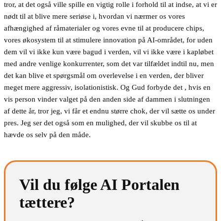
tror, at det også ville spille en vigtig rolle i forhold til at indse, at vi er
nødt til at blive mere seriøse i, hvordan vi nærmer os vores
afhængighed af råmaterialer og vores evne til at producere chips,
vores økosystem til at stimulere innovation på AI-området, for uden
dem vil vi ikke kun være bagud i verden, vil vi ikke være i kapløbet
med andre venlige konkurrenter, som det var tilfældet indtil nu, men
det kan blive et spørgsmål om overlevelse i en verden, der bliver
meget mere aggressiv, isolationistisk. Og Gud forbyde det , hvis en
vis person vinder valget på den anden side af dammen i slutningen
af dette år, tror jeg, vi får et endnu større chok, der vil sætte os under
pres. Jeg ser det også som en mulighed, der vil skubbe os til at
hævde os selv på den måde.
Vil du følge AI Portalen
tættere?