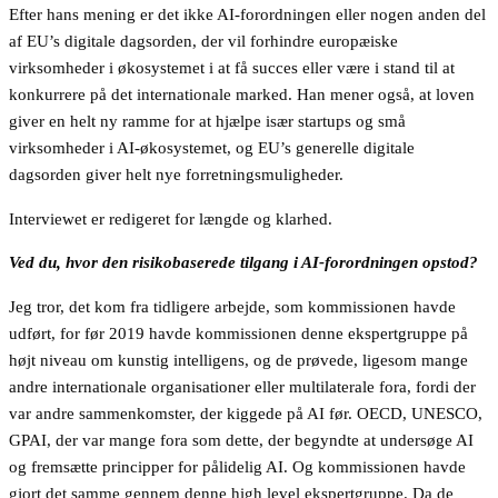
Efter hans mening er det ikke AI-forordningen eller nogen anden del
af EU’s digitale dagsorden, der vil forhindre europæiske
virksomheder i økosystemet i at få succes eller være i stand til at
konkurrere på det internationale marked. Han mener også, at loven
giver en helt ny ramme for at hjælpe især startups og små
virksomheder i AI-økosystemet, og EU’s generelle digitale
dagsorden giver helt nye forretningsmuligheder.
Interviewet er redigeret for længde og klarhed.
Ved du, hvor den risikobaserede tilgang i AI-forordningen opstod?
Jeg tror, det kom fra tidligere arbejde, som kommissionen havde
udført, for før 2019 havde kommissionen denne ekspertgruppe på
højt niveau om kunstig intelligens, og de prøvede, ligesom mange
andre internationale organisationer eller multilaterale fora, fordi der
var andre sammenkomster, der kiggede på AI før. OECD, UNESCO,
GPAI, der var mange fora som dette, der begyndte at undersøge AI
og fremsætte principper for pålidelig AI. Og kommissionen havde
gjort det samme gennem denne high level ekspertgruppe. Da de