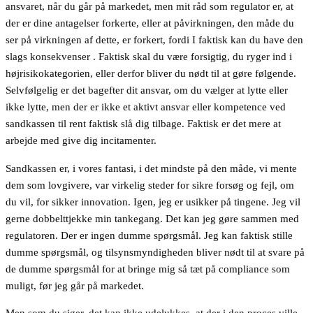
ansvaret, når du går på markedet, men mit råd som regulator er, at
der er dine antagelser forkerte, eller at påvirkningen, den måde du
ser på virkningen af dette, er forkert, fordi I faktisk kan du have den
slags konsekvenser . Faktisk skal du være forsigtig, du ryger ind i
højrisikokategorien, eller derfor bliver du nødt til at gøre følgende.
Selvfølgelig er det bagefter dit ansvar, om du vælger at lytte eller
ikke lytte, men der er ikke et aktivt ansvar eller kompetence ved
sandkassen til rent faktisk slå dig tilbage. Faktisk er det mere at
arbejde med give dig incitamenter.
Sandkassen er, i vores fantasi, i det mindste på den måde, vi mente
dem som lovgivere, var virkelig steder for sikre forsøg og fejl, om
du vil, for sikker innovation. Igen, jeg er usikker på tingene. Jeg vil
gerne dobbelttjekke min tankegang. Det kan jeg gøre sammen med
regulatoren. Der er ingen dumme spørgsmål. Jeg kan faktisk stille
dumme spørgsmål, og tilsynsmyndigheden bliver nødt til at svare på
de dumme spørgsmål for at bringe mig så tæt på compliance som
muligt, før jeg går på markedet.
Men som du siger, det kan ikke udelukkes, at der i den proces ville