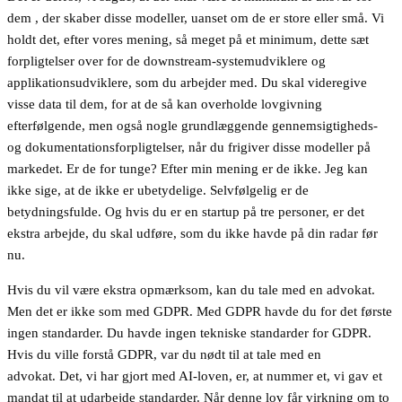
dem , der skaber disse modeller, uanset om de er store eller små. Vi
holdt det, efter vores mening, så meget på et minimum, dette sæt
forpligtelser over for de downstream-systemudviklere og
applikationsudviklere, som du arbejder med. Du skal videregive
visse data til dem, for at de så kan overholde lovgivning
efterfølgende, men også nogle grundlæggende gennemsigtigheds-
og dokumentationsforpligtelser, når du frigiver disse modeller på
markedet. Er de for tunge? Efter min mening er de ikke. Jeg kan
ikke sige, at de ikke er ubetydelige. Selvfølgelig er de
betydningsfulde. Og hvis du er en startup på tre personer, er det
ekstra arbejde, du skal udføre, som du ikke havde på din radar før
nu.
Hvis du vil være ekstra opmærksom, kan du tale med en advokat.
Men det er ikke som med GDPR. Med GDPR havde du for det første
ingen standarder. Du havde ingen tekniske standarder for GDPR.
Hvis du ville forstå GDPR, var du nødt til at tale med en
advokat. Det, vi har gjort med AI-loven, er, at nummer et, vi gav et
mandat til at udarbejde standarder. Når denne lov får virkning om to