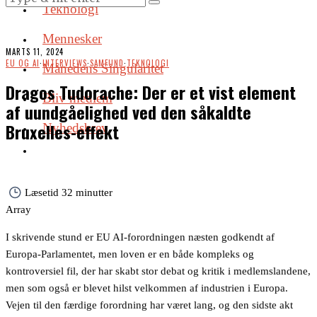
Teknologi
Mennesker
MARTS 11, 2024
EU OG AI
·
INTERVIEWS
·
SAMFUND
·
TEKNOLOGI
Månedens Singularitet
Dragos Tudorache: Der er et vist element
Bliv medlem
af uundgåelighed ved den såkaldte
Bruxelles-effekt
Nyhedsbrev
Læsetid
32 minutter
Array
I skrivende stund er EU AI-forordningen næsten godkendt af
Europa-Parlamentet, men loven er en både kompleks og
kontroversiel fil, der har skabt stor debat og kritik i medlemslandene,
men som også er blevet hilst velkommen af industrien i Europa.
Vejen til den færdige forordning har været lang, og den sidste akt