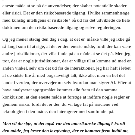
eneste måde at se på de anvendelser, der skaber potentielle skader
eller risici. Det er den risikobaserede tilgang. Hvilke sammenhænge
med kunstig intelligens er risikable? Så ud fra det udviklede de hele
doktrinen om den risikobaserede tilgang og selve reguleringen.
Og jeg mener stadig den dag i dag, at det er, måske ville jeg ikke gå
så langt som til at sige, at det er den eneste måde, fordi der kan være
andre jurisdiktioner, der ville finde på en måde at se det på. Men jeg
tror, der er nogle jurisdiktioner, der er villige til at komme ud med en
anden vinkel, selv om det ud fra de interaktioner, jeg har haft i løbet
af de sidste fire år med bogstaveligt talt, ikke alle, men en hel del
lande i verden, der overvejer nu selv hvordan man styrer AI. Efter at
have analyseret spørgsmålet kommer alle frem til den samme
konklusion, at den eneste måde at forsøge at indføre nogle regler er
gennem risiko. fordi det er der, du vil tage fat på risiciene ved
teknologien i den måde, den interagerer med samfundet på.
Men vil du sige, at det også var den amerikanske tilgang? Fordi
den måde, jeg læser den lovgivning, der er kommet frem indtil nu,