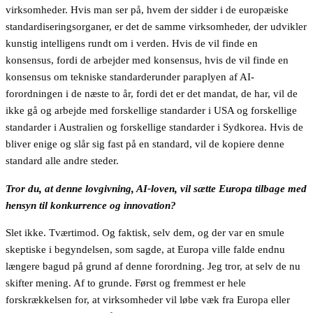
virksomheder. Hvis man ser på, hvem der sidder i de europæiske
standardiseringsorganer, er det de samme virksomheder, der udvikler
kunstig intelligens rundt om i verden. Hvis de vil finde en
konsensus, fordi de arbejder med konsensus, hvis de vil finde en
konsensus om tekniske standarderunder paraplyen af AI-
forordningen i de næste to år, fordi det er det mandat, de har, vil de
ikke gå og arbejde med forskellige standarder i USA og forskellige
standarder i Australien og forskellige standarder i Sydkorea. Hvis de
bliver enige og slår sig fast på en standard, vil de kopiere denne
standard alle andre steder.
Tror du, at denne lovgivning, AI-loven, vil sætte Europa tilbage med
hensyn til konkurrence og innovation?
Slet ikke. Tværtimod. Og faktisk, selv dem, og der var en smule
skeptiske i begyndelsen, som sagde, at Europa ville falde endnu
længere bagud på grund af denne forordning. Jeg tror, at selv de nu
skifter mening. Af to grunde. Først og fremmest er hele
forskrækkelsen for, at virksomheder vil løbe væk fra Europa eller