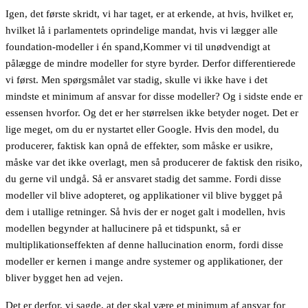
Igen, det første skridt, vi har taget, er at erkende, at hvis, hvilket er,
hvilket lå i parlamentets oprindelige mandat, hvis vi lægger alle
foundation-modeller i én spand,Kommer vi til unødvendigt at
pålægge de mindre modeller for styre byrder. Derfor differentierede
vi først. Men spørgsmålet var stadig, skulle vi ikke have i det
mindste et minimum af ansvar for disse modeller? Og i sidste ende er
essensen hvorfor. Og det er her størrelsen ikke betyder noget. Det er
lige meget, om du er nystartet eller Google. Hvis den model, du
producerer, faktisk kan opnå de effekter, som måske er usikre,
måske var det ikke overlagt, men så producerer de faktisk den risiko,
du gerne vil undgå. Så er ansvaret stadig det samme. Fordi disse
modeller vil blive adopteret, og applikationer vil blive bygget på
dem i utallige retninger. Så hvis der er noget galt i modellen, hvis
modellen begynder at hallucinere på et tidspunkt, så er
multiplikationseffekten af denne hallucination enorm, fordi disse
modeller er kernen i mange andre systemer og applikationer, der
bliver bygget hen ad vejen.
Det er derfor, vi sagde, at der skal være et minimum af ansvar for