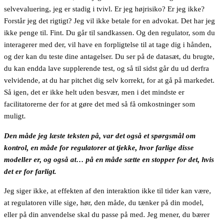
selvevaluering, jeg er stadig i tvivl. Er jeg højrisiko? Er jeg ikke?
Forstår jeg det rigtigt? Jeg vil ikke betale for en advokat. Det har jeg
ikke penge til. Fint. Du går til sandkassen. Og den regulator, som du
interagerer med der, vil have en forpligtelse til at tage dig i hånden,
og der kan du teste dine antagelser. Du ser på de datasæt, du brugte,
du kan endda lave supplerende test, og så til sidst går du ud derfra
velvidende, at du har pitchet dig selv korrekt, for at gå på markedet.
Så igen, det er ikke helt uden besvær, men i det mindste er
facilitatorerne der for at gøre det med så få omkostninger som
muligt.
Den måde jeg læste teksten på, var det også et spørgsmål om
kontrol, en måde for regulatorer at tjekke, hvor farlige disse
modeller er, og også at… på en måde sætte en stopper for det, hvis
det er for farligt.
Jeg siger ikke, at effekten af den interaktion ikke til tider kan være,
at regulatoren ville sige, hør, den måde, du tænker på din model,
eller på din anvendelse skal du passe på med. Jeg mener, du bærer