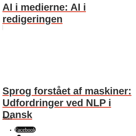
AI i medierne: AI i
redigeringen
Sprog forstået af maskiner:
Udfordringer ved NLP i
Dansk
Share
Facebook