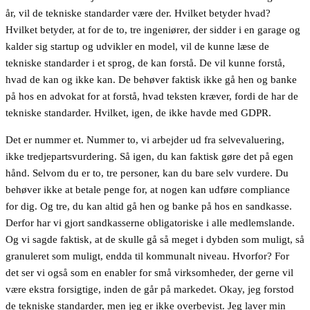
år, vil de tekniske standarder være der. Hvilket betyder hvad?
Hvilket betyder, at for de to, tre ingeniører, der sidder i en garage og
kalder sig startup og udvikler en model, vil de kunne læse de
tekniske standarder i et sprog, de kan forstå. De vil kunne forstå,
hvad de kan og ikke kan. De behøver faktisk ikke gå hen og banke
på hos en advokat for at forstå, hvad teksten kræver, fordi de har de
tekniske standarder. Hvilket, igen, de ikke havde med GDPR.
Det er nummer et. Nummer to, vi arbejder ud fra selvevaluering,
ikke tredjepartsvurdering. Så igen, du kan faktisk gøre det på egen
hånd. Selvom du er to, tre personer, kan du bare selv vurdere. Du
behøver ikke at betale penge for, at nogen kan udføre compliance
for dig. Og tre, du kan altid gå hen og banke på hos en sandkasse.
Derfor har vi gjort sandkasserne obligatoriske i alle medlemslande.
Og vi sagde faktisk, at de skulle gå så meget i dybden som muligt, så
granuleret som muligt, endda til kommunalt niveau. Hvorfor? For
det ser vi også som en enabler for små virksomheder, der gerne vil
være ekstra forsigtige, inden de går på markedet. Okay, jeg forstod
de tekniske standarder, men jeg er ikke overbevist. Jeg laver min