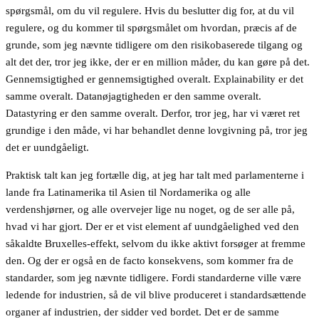
spørgsmål, om du vil regulere. Hvis du beslutter dig for, at du vil
regulere, og du kommer til spørgsmålet om hvordan, præcis af de
grunde, som jeg nævnte tidligere om den risikobaserede tilgang og
alt det der, tror jeg ikke, der er en million måder, du kan gøre på det.
Gennemsigtighed er gennemsigtighed overalt. Explainability er det
samme overalt. Datanøjagtigheden er den samme overalt.
Datastyring er den samme overalt. Derfor, tror jeg, har vi været ret
grundige i den måde, vi har behandlet denne lovgivning på, tror jeg
det er uundgåeligt.
Praktisk talt kan jeg fortælle dig, at jeg har talt med parlamenterne i
lande fra Latinamerika til Asien til Nordamerika og alle
verdenshjørner, og alle overvejer lige nu noget, og de ser alle på,
hvad vi har gjort. Der er et vist element af uundgåelighed ved den
såkaldte Bruxelles-effekt, selvom du ikke aktivt forsøger at fremme
den. Og der er også en de facto konsekvens, som kommer fra de
standarder, som jeg nævnte tidligere. Fordi standarderne ville være
ledende for industrien, så de vil blive produceret i standardsættende
organer af industrien, der sidder ved bordet. Det er de samme