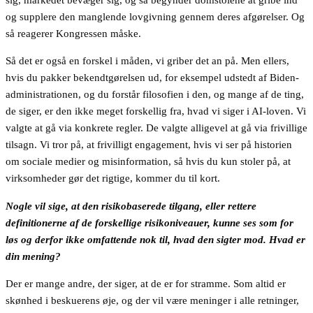
og supplere den manglende lovgivning gennem deres afgørelser. Og
så reagerer Kongressen måske.
Så det er også en forskel i måden, vi griber det an på. Men ellers,
hvis du pakker bekendtgørelsen ud, for eksempel udstedt af Biden-
administrationen, og du forstår filosofien i den, og mange af de ting,
de siger, er den ikke meget forskellig fra, hvad vi siger i AI-loven. Vi
valgte at gå via konkrete regler. De valgte alligevel at gå via frivillige
tilsagn. Vi tror på, at frivilligt engagement, hvis vi ser på historien
om sociale medier og misinformation, så hvis du kun stoler på, at
virksomheder gør det rigtige, kommer du til kort.
Nogle vil sige, at den risikobaserede tilgang, eller rettere
definitionerne af de forskellige risikoniveauer, kunne ses som for
løs og derfor ikke omfattende nok til, hvad den sigter mod. Hvad er
din mening?
Der er mange andre, der siger, at de er for stramme. Som altid er
skønhed i beskuerens øje, og der vil være meninger i alle retninger,