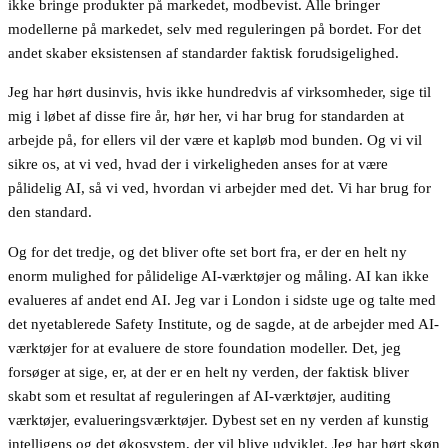
ikke bringe produkter på markedet, modbevist. Alle bringer
modellerne på markedet, selv med reguleringen på bordet. For det
andet skaber eksistensen af standarder faktisk forudsigelighed.
Jeg har hørt dusinvis, hvis ikke hundredvis af virksomheder, sige til
mig i løbet af disse fire år, hør her, vi har brug for standarden at
arbejde på, for ellers vil der være et kapløb mod bunden. Og vi vil
sikre os, at vi ved, hvad der i virkeligheden anses for at være
pålidelig AI, så vi ved, hvordan vi arbejder med det. Vi har brug for
den standard.
Og for det tredje, og det bliver ofte set bort fra, er der en helt ny
enorm mulighed for pålidelige AI-værktøjer og måling. AI kan ikke
evalueres af andet end AI. Jeg var i London i sidste uge og talte med
det nyetablerede Safety Institute, og de sagde, at de arbejder med AI-
værktøjer for at evaluere de store foundation modeller. Det, jeg
forsøger at sige, er, at der er en helt ny verden, der faktisk bliver
skabt som et resultat af reguleringen af AI-værktøjer, auditing
værktøjer, evalueringsværktøjer. Dybest set en ny verden af kunstig
intelligens og det økosystem, der vil blive udviklet. Jeg har hørt skøn