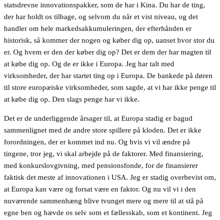
statsdrevne innovationspakker, som de har i Kina. Du har de ting,
der har holdt os tilbage, og selvom du når et vist niveau, og det
handler om hele markedsakkumuleringen, der efterhånden er
historisk, så kommer der nogen og køber dig op, uanset hvor stor du
er. Og hvem er den der køber dig op? Det er dem der har magten til
at købe dig op. Og de er ikke i Europa. Jeg har talt med
virksomheder, der har startet ting op i Europa. De bankede på døren
til store europæiske virksomheder, som sagde, at vi har ikke penge til
at købe dig op. Den slags penge har vi ikke.
Det er de underliggende årsager til, at Europa stadig er bagud
sammenlignet med de andre store spillere på kloden. Det er ikke
forordningen, der er kommet ind nu. Og hvis vi vil ændre på
tingene, tror jeg, vi skal arbejde på de faktorer. Med finansiering,
med konkurslovgivning, med pensionsfonde, for de finansierer
faktisk det meste af innovationen i USA. Jeg er stadig overbevist om,
at Europa kan være og forsat være en faktor. Og nu vil vi i den
nuværende sammenhæng blive tvunget mere og mere til at stå på
egne ben og hævde os selv som et fællesskab, som et kontinent. Jeg