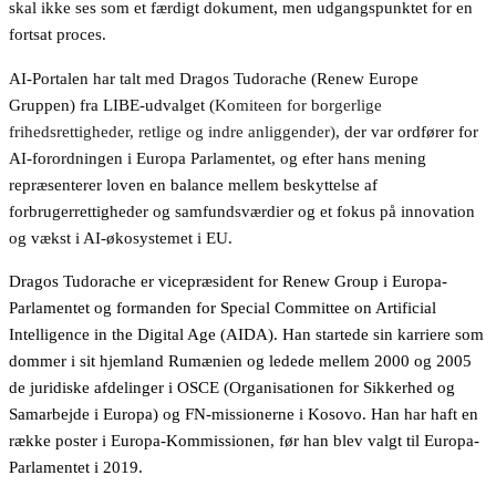
skal ikke ses som et færdigt dokument, men udgangspunktet for en
fortsat proces.
AI-Portalen har talt med Dragos Tudorache (Renew Europe
Gruppen) fra LIBE-udvalget (
Komiteen for borgerlige
frihedsrettigheder, retlige og indre anliggender)
, der var ordfører for
AI-forordningen i Europa Parlamentet, og efter hans mening
repræsenterer loven en balance mellem beskyttelse af
forbrugerrettigheder og samfundsværdier og et fokus på innovation
og vækst i AI-økosystemet i EU.
Dragos Tudorache er vicepræsident for Renew Group i Europa-
Parlamentet og formanden for Special Committee on Artificial
Intelligence in the Digital Age (AIDA). Han startede sin karriere som
dommer i sit hjemland Rumænien og ledede mellem 2000 og 2005
de juridiske afdelinger i OSCE (Organisationen for Sikkerhed og
Samarbejde i Europa) og FN-missionerne i Kosovo. Han har haft en
række poster i Europa-Kommissionen, før han blev valgt til Europa-
Parlamentet i 2019.