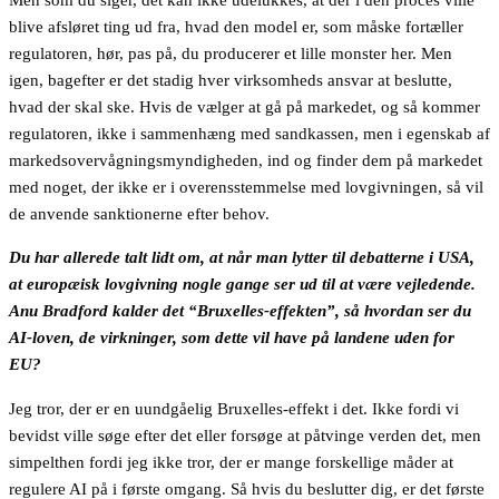
blive afsløret ting ud fra, hvad den model er, som måske fortæller
regulatoren, hør, pas på, du producerer et lille monster her. Men
igen, bagefter er det stadig hver virksomheds ansvar at beslutte,
hvad der skal ske. Hvis de vælger at gå på markedet, og så kommer
regulatoren, ikke i sammenhæng med sandkassen, men i egenskab af
markedsovervågningsmyndigheden, ind og finder dem på markedet
med noget, der ikke er i overensstemmelse med lovgivningen, så vil
de anvende sanktionerne efter behov.
Du har allerede talt lidt om, at når man lytter til debatterne i USA,
at europæisk lovgivning nogle gange ser ud til at være vejledende.
Anu Bradford kalder det “Bruxelles-effekten”, så hvordan ser du
AI-loven, de virkninger, som dette vil have på landene uden for
EU?
Jeg tror, der er en uundgåelig Bruxelles-effekt i det. Ikke fordi vi
bevidst ville søge efter det eller forsøge at påtvinge verden det, men
simpelthen fordi jeg ikke tror, der er mange forskellige måder at
regulere AI på i første omgang. Så hvis du beslutter dig, er det første