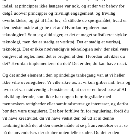
indså, at principper ikke længere var nok, og at der var behov for
detgå udover principper og frivilligt engagement, og frivillig
overholdelse, og gå til hård lov, så stillede de spørgsmålet, hvad er
den bedste måde at gribe det an? Hvordan regulerer man
teknologien? Som jeg altid siger, er det et meget sofistikeret stykke
teknologi, men det er stadig et værktøj. Det er stadig et værktøj,
teknologi. Det er ikke nødvendigvis teknologien selv, der skal være
omgivet af regler, men det er brugen af den. Hvordan udvikler du
det? Hvordan implementerer du det? Det er der, du kan have risici.
Og det andet element i den oprindelige tankegang var, at vi heller
ikke ville overregulere. Vi ville sikre os, at vi kun griber ind, hvis og
hvor det var nødvendigt. Forståelse af, at der er en bred base af AI-
udvikling derude, som ikke har nogen berøringsflade med
menneskers rettigheder eller samfundsmæssige interesser, og derfor
bør den være ureguleret. Det bør forblive fri for regulering, fordi du
vil have kreativitet, du vil have vækst der. Så ud af al denne
tænkning indså de, at den eneste måde at se på anvendelser er at se
på de anvendelser, der skaber potentielle skader. Og det er den