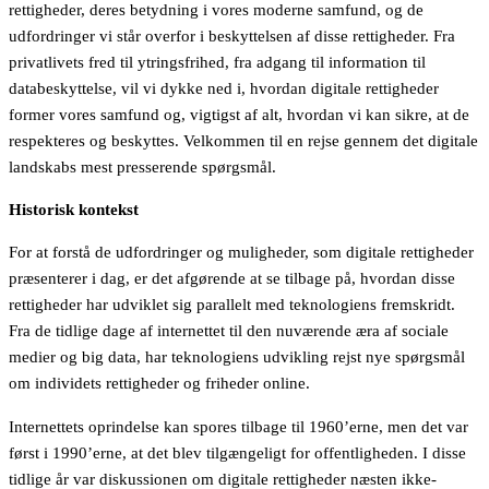
rettigheder, deres betydning i vores moderne samfund, og de
udfordringer vi står overfor i beskyttelsen af disse rettigheder. Fra
privatlivets fred til ytringsfrihed, fra adgang til information til
databeskyttelse, vil vi dykke ned i, hvordan digitale rettigheder
former vores samfund og, vigtigst af alt, hvordan vi kan sikre, at de
respekteres og beskyttes. Velkommen til en rejse gennem det digitale
landskabs mest presserende spørgsmål.
Historisk kontekst
For at forstå de udfordringer og muligheder, som digitale rettigheder
præsenterer i dag, er det afgørende at se tilbage på, hvordan disse
rettigheder har udviklet sig parallelt med teknologiens fremskridt.
Fra de tidlige dage af internettet til den nuværende æra af sociale
medier og big data, har teknologiens udvikling rejst nye spørgsmål
om individets rettigheder og friheder online.
Internettets oprindelse kan spores tilbage til 1960’erne, men det var
først i 1990’erne, at det blev tilgængeligt for offentligheden. I disse
tidlige år var diskussionen om digitale rettigheder næsten ikke-