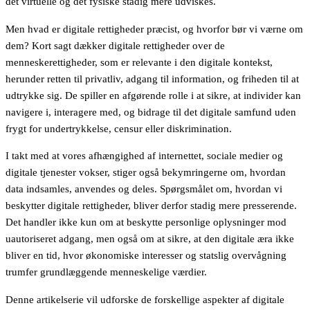
det virtuelle og det fysiske stadig mere udviskes.
Men hvad er digitale rettigheder præcist, og hvorfor bør vi værne om
dem? Kort sagt dækker digitale rettigheder over de
menneskerettigheder, som er relevante i den digitale kontekst,
herunder retten til privatliv, adgang til information, og friheden til at
udtrykke sig. De spiller en afgørende rolle i at sikre, at individer kan
navigere i, interagere med, og bidrage til det digitale samfund uden
frygt for undertrykkelse, censur eller diskrimination.
I takt med at vores afhængighed af internettet, sociale medier og
digitale tjenester vokser, stiger også bekymringerne om, hvordan
data indsamles, anvendes og deles. Spørgsmålet om, hvordan vi
beskytter digitale rettigheder, bliver derfor stadig mere presserende.
Det handler ikke kun om at beskytte personlige oplysninger mod
uautoriseret adgang, men også om at sikre, at den digitale æra ikke
bliver en tid, hvor økonomiske interesser og statslig overvågning
trumfer grundlæggende menneskelige værdier.
Denne artikelserie vil udforske de forskellige aspekter af digitale