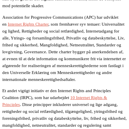
mod potentielle skader.
Association for Progressive Communications (APC) har udviklet
en
Internet Rights Charter
, som fremhæver syv temaer: Universalitet
og lighed, Rettigheder og social retfærdighed, Internetadgang for
alle, Ytrings- og forsamlingsfrihed, Privatliv og databeskyttelse, Liv,
frihed og sikkerhed, Mangfoldighed, Netneutralitet, Standarder og
lovgivning, Governance. Dette charter bygger på anerkendelsen af,
at evnen til at dele information og kommunikere frit via internettet er
afgørende for realiseringen af menneskerettighederne som fastlagt i
den Universelle Erklæring om Menneskerettigheder og andre
internationale menneskerettighedsaftaler.
Et andet vigtigt initiativ er den Internet Rights and Principles
Coalition (IRPC), som har udarbejdet
10 Internet Rights &
Principles
. Disse principper inkluderer universel og lige adgang,
rettigheder og social retfærdighed, tilgængelighed, ytringsfrihed og
foreningsfrihed, privatliv og databeskyttelse, liv, frihed og sikkerhed,
mangfoldighed, netneutralitet, standarder og regulering samt