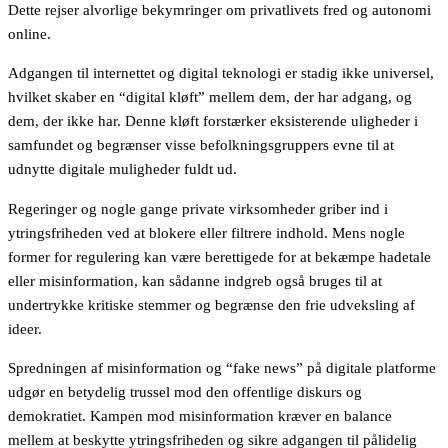
Dette rejser alvorlige bekymringer om privatlivets fred og autonomi
online.
Adgangen til internettet og digital teknologi er stadig ikke universel,
hvilket skaber en “digital kløft” mellem dem, der har adgang, og
dem, der ikke har. Denne kløft forstærker eksisterende uligheder i
samfundet og begrænser visse befolkningsgruppers evne til at
udnytte digitale muligheder fuldt ud.
Regeringer og nogle gange private virksomheder griber ind i
ytringsfriheden ved at blokere eller filtrere indhold. Mens nogle
former for regulering kan være berettigede for at bekæmpe hadetale
eller misinformation, kan sådanne indgreb også bruges til at
undertrykke kritiske stemmer og begrænse den frie udveksling af
ideer.
Spredningen af misinformation og “fake news” på digitale platforme
udgør en betydelig trussel mod den offentlige diskurs og
demokratiet. Kampen mod misinformation kræver en balance
mellem at beskytte ytringsfriheden og sikre adgangen til pålidelig