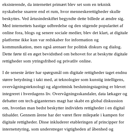
eksisterende, da internettet primært blev set som en teknisk
nyskabelse snarere end et rum, hvor menneskerettigheder skulle
beskyttes. Ved årtusindeskiftet begyndte dette billede at ændre sig.
Med internettets hastige udbredelse og den stigende popularitet af
online fora, blogs og senere sociale medier, blev det klart, at digitale
platforme ikke kun var redskaber for information og
kommunikation, men også arenaer for politisk diskurs og dialog.
Dette førte til en øget bevidsthed om behovet for at beskytte digitale
rettigheder som ytringsfrihed og privatliv online.
I de seneste årtier har spørgsmål om digitale rettigheder taget endnu
større betydning i takt med, at teknologier som kunstig intelligens,
overvågningsteknologi og algoritmisk beslutningstagning er blevet
integreret i hverdagens liv. Overvågningsskandaler, data lækager og
debatter om tech-giganternes magt har skabt en global diskussion
om, hvordan man bedst beskytter individets rettigheder i en digital
tidsalder. Gennem årene har der været flere milepæle i kampen for
digitale rettigheder. Disse inkluderer etableringen af principper for
internetstyring, som understreger vigtigheden af åbenhed og