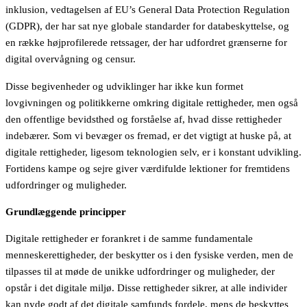
inklusion, vedtagelsen af EU’s General Data Protection Regulation
(GDPR), der har sat nye globale standarder for databeskyttelse, og
en række højprofilerede retssager, der har udfordret grænserne for
digital overvågning og censur.
Disse begivenheder og udviklinger har ikke kun formet
lovgivningen og politikkerne omkring digitale rettigheder, men også
den offentlige bevidsthed og forståelse af, hvad disse rettigheder
indebærer. Som vi bevæger os fremad, er det vigtigt at huske på, at
digitale rettigheder, ligesom teknologien selv, er i konstant udvikling.
Fortidens kampe og sejre giver værdifulde lektioner for fremtidens
udfordringer og muligheder.
Grundlæggende principper
Digitale rettigheder er forankret i de samme fundamentale
menneskerettigheder, der beskytter os i den fysiske verden, men de
tilpasses til at møde de unikke udfordringer og muligheder, der
opstår i det digitale miljø. Disse rettigheder sikrer, at alle individer
kan nyde godt af det digitale samfunds fordele, mens de beskyttes