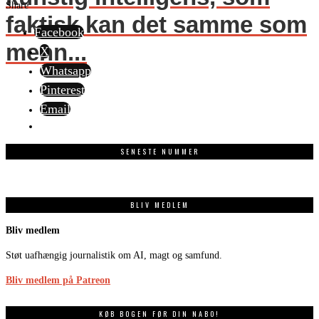
Share
faktisk kan det samme som
Facebook
menn...
X
Whatsapp
Pinterest
Email
SENESTE NUMMER
BLIV MEDLEM
Bliv medlem
Støt uafhængig journalistik om AI, magt og samfund.
Bliv medlem på Patreon
KØB BOGEN FØR DIN NABO!