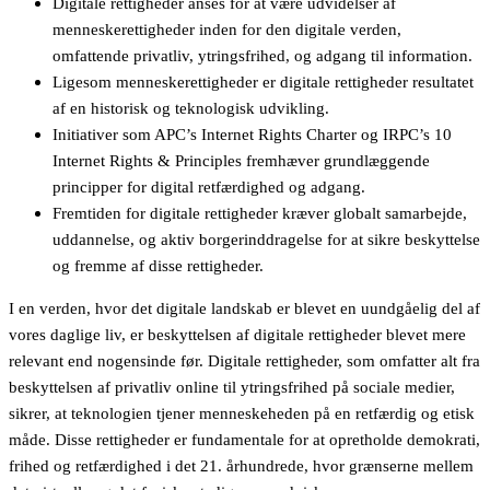
Digitale rettigheder anses for at være udvidelser af
menneskerettigheder inden for den digitale verden,
omfattende privatliv, ytringsfrihed, og adgang til information.
Ligesom menneskerettigheder er digitale rettigheder resultatet
af en historisk og teknologisk udvikling.
Initiativer som APC’s Internet Rights Charter og IRPC’s 10
Internet Rights & Principles fremhæver grundlæggende
principper for digital retfærdighed og adgang.
Fremtiden for digitale rettigheder kræver globalt samarbejde,
uddannelse, og aktiv borgerinddragelse for at sikre beskyttelse
og fremme af disse rettigheder.
I en verden, hvor det digitale landskab er blevet en uundgåelig del af
vores daglige liv, er beskyttelsen af digitale rettigheder blevet mere
relevant end nogensinde før. Digitale rettigheder, som omfatter alt fra
beskyttelsen af privatliv online til ytringsfrihed på sociale medier,
sikrer, at teknologien tjener menneskeheden på en retfærdig og etisk
måde. Disse rettigheder er fundamentale for at opretholde demokrati,
frihed og retfærdighed i det 21. århundrede, hvor grænserne mellem