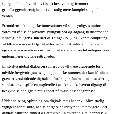
spørgsmål om, hvordan vi bedst beskytter og fremmer
grundlæggende rettigheder i en stadig mere kompleks digital
verden.
Fremtidens teknologiske innovationer vil sandsynligvis omforme
vores forståelse af privatliv, ytringsfrihed og adgang til information.
Kunstig intelligens, Internet of Things (IoT), og kvante computing
vil tilbyde nye værktøjer til at forbedre livskvaliteten, men de vil
også kræve nye etiske rammer for at sikre, at disse teknologier ikke
underminerer digitale rettigheder.
En styrket global dialog og samarbejde vil være afgørende for at
udvikle lovgivningsmæssige og politiske rammer, der kan håndtere
grænseoverskridende digitale udfordringer. Internationale aftaler og
standarder vil spille en nøglerolle i at sikre en kohærent tilgang til
beskyttelse af digitale rettigheder på tværs af landegrænser.
Uddannelse og oplysning om digitale rettigheder vil blive stadig
vigtigere for at sikre, at alle borgere er udstyret til at navigere i det
digitale samfund sikkert og effektivt. En styrket digital dannelse vil