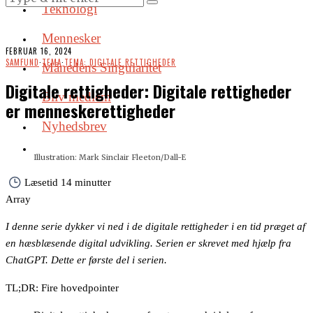
Teknologi
Mennesker
FEBRUAR 16, 2024
SAMFUND
·
TEMA
·
TEMA: DIGITALE RETTIGHEDER
Månedens Singularitet
Digitale rettigheder: Digitale rettigheder
Bliv medlem
er menneskerettigheder
Nyhedsbrev
Illustration: Mark Sinclair Fleeton/Dall-E
Læsetid
14 minutter
Array
I denne serie dykker vi ned i de digitale rettigheder i en tid præget af
en hæsblæsende digital udvikling. Serien er skrevet med hjælp fra
ChatGPT. Dette er første del i serien.
TL;DR: Fire hovedpointer