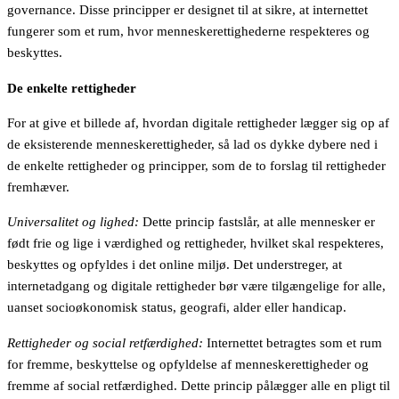
governance. Disse principper er designet til at sikre, at internettet
fungerer som et rum, hvor menneskerettighederne respekteres og
beskyttes.
De enkelte rettigheder
For at give et billede af, hvordan digitale rettigheder lægger sig op af
de eksisterende menneskerettigheder, så lad os dykke dybere ned i
de enkelte rettigheder og principper, som de to forslag til rettigheder
fremhæver.
Universalitet og lighed:
Dette princip fastslår, at alle mennesker er
født frie og lige i værdighed og rettigheder, hvilket skal respekteres,
beskyttes og opfyldes i det online miljø. Det understreger, at
internetadgang og digitale rettigheder bør være tilgængelige for alle,
uanset socioøkonomisk status, geografi, alder eller handicap.
Rettigheder og social retfærdighed:
Internettet betragtes som et rum
for fremme, beskyttelse og opfyldelse af menneskerettigheder og
fremme af social retfærdighed. Dette princip pålægger alle en pligt til