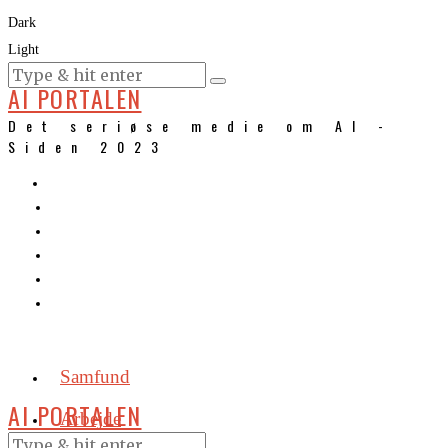
Dark
Light
KURSER
AI PORTALEN
Det seriøse medie om AI -
Siden 2023
Samfund
AI PORTALEN
Arbejde