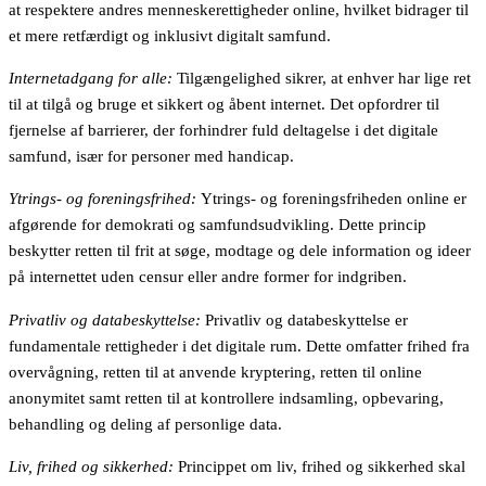
at respektere andres menneskerettigheder online, hvilket bidrager til
et mere retfærdigt og inklusivt digitalt samfund.
Internetadgang for alle:
Tilgængelighed sikrer, at enhver har lige ret
til at tilgå og bruge et sikkert og åbent internet. Det opfordrer til
fjernelse af barrierer, der forhindrer fuld deltagelse i det digitale
samfund, især for personer med handicap.
Ytrings- og foreningsfrihed:
Ytrings- og foreningsfriheden online er
afgørende for demokrati og samfundsudvikling. Dette princip
beskytter retten til frit at søge, modtage og dele information og ideer
på internettet uden censur eller andre former for indgriben.
Privatliv og databeskyttelse:
Privatliv og databeskyttelse er
fundamentale rettigheder i det digitale rum. Dette omfatter frihed fra
overvågning, retten til at anvende kryptering, retten til online
anonymitet samt retten til at kontrollere indsamling, opbevaring,
behandling og deling af personlige data.
Liv, frihed og sikkerhed:
Princippet om liv, frihed og sikkerhed skal