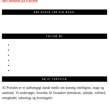
Bliv medlem på Patreon
KØB BOGEN FØR DIN NABO!
FOLLOW ME
OM AI PORTALEN
AI Portalen er et uafhængigt dansk medie om kunstig intelligens, magt og
samfund. Vi undersøger, hvordan AI forandrer demokrati, arbejde, velfærd,
rettigheder, teknologi og hverdagsliv.