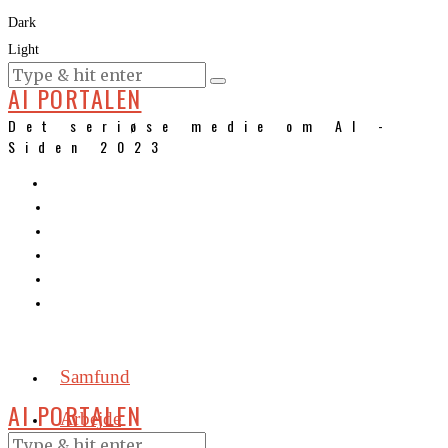
Dark
Light
KURSER
AI PORTALEN
Det seriøse medie om AI -
Siden 2023
Samfund
AI PORTALEN
Arbejde