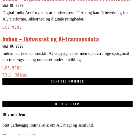
MAJ 18, 2026
Digital India Act forventes at modernisere IT Act og kan få betydning for
AI, platforme, sikkerhed og digitale rettigheder.
LÆS MERE
Indien – Ophavsret og AI-træningsdata
MAJ 18, 2026
Indien har ikke en særskilt AI-copyright-lov, men ophavsretlige spørgsmål
om træningsdata og output er under udvikling.
LÆS MERE
1
2
3
…
14
Next
SENESTE NUMMER
BLIV MEDLEM
Bliv medlem
Støt uafhængig journalistik om AI, magt og samfund.