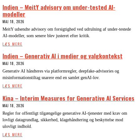
Indien – MeitY advisory om under-tested AI-
modeller
MAJ 18, 2026
MeitY udsendte advisory om forsigtighed ved udrulning af under-testede
AI-modeller, som senere blev justeret efter kritik.
LÆS MERE
Indien – Generativ AI i medier og valgkontekst
MAJ 18, 2026
Generativ AI håndteres via platformregler, deepfake-advisories og
misinformationstiltag snarere end en samlet genAI-lov.
LÆS MERE
Kina – Interim Measures for Generative AI Services
MAJ 18, 2026
Regler for offentligt tilgængelige generative AI-tjenester med krav om
lovligt datagrundlag, sikkerhed, klagehåndtering og beskyttelse mod
ulovligt indhold.
LÆS MERE