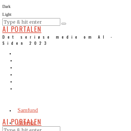
Dark
Light
KURSER
AI PORTALEN
Det seriøse medie om AI -
Siden 2023
Samfund
AI PORTALEN
Arbejde