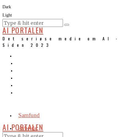
Dark
Light
KURSER
AI PORTALEN
Det seriøse medie om AI -
Siden 2023
Samfund
AI PORTALEN
Arbejde