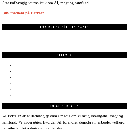
Støt uafhængig journalistik om AI, magt og samfund.
Bliv medlem på Patreon
KØB BOGEN FØR DIN NABO!
FOLLOW ME
OM AI PORTALEN
AI Portalen er et uafhængigt dansk medie om kunstig intelligens, magt og
samfund. Vi undersøger, hvordan AI forandrer demokrati, arbejde, velfærd,
rettigheder, teknologi og hverdagsliv.