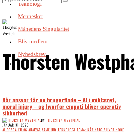
Teknologi
Mennesker
Månedens Singularitet
Bliv medlem
Thorsten Westph
Nyhedsbrev
Når ansvar får en brugerflade – AI i militæret,
moral injury – og hvorfor empati bliver operativ
sikkerhed
BY
THORSTEN WESTPHAL
JANUAR 31, 2026
AI PORTALEN #6
·
ANALYSE
·
SAMFUND
·
TEKNOLOGI
·
TEMA: NÅR KRIG BLIVER KODE