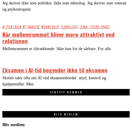
Jeg skriver ikke som politiker. Ikke som teknolog. Jeg skriver som veteran
og psykoterapeut.
AI PORTALEN #7
·
ANALYSE
·
MENNESKER
·
TEKNOLOGI
·
TEMA: THIRD SPACE
Når mellemrummet bliver mere attraktivt end
relationen
Mellemrummet er tiltrækkende. Ikke kun for de sårbare. For alle.
Eksamen i AI-tid begynder ikke til eksamen
Skolen taler ofte om AI ved eksamensbordet: snyd, kontrol og
hjælpemidler. Men
SENESTE NUMMER
BLIV MEDLEM
Bliv medlem