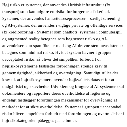
Høj risiko er systemer, der anvendes i kritisk infrastruktur (fx
transport) som kan udgøre en risiko for borgernes sikkerhed.
Systemer, der anvendes i ansættelseseprocesser – særligt screening
og AI-systemer, der anvendes i vigtige private og offentlige services
(fx kredit-scoring). Systemer som chatbots, systemer i computerspil
og augmented reality betegnes som begrænset risiko og AI-
anvendelser som spamfilte i e-mails og AI-drevne stemmeassistenter
betegnes som minimal risiko. Hvis et system havner i gruppen
uacceptabel risiko, så bliver det simpelthen forbudt. For
højrisikosystemerne fastsætter forordningen strenge krav til
gennemsigtighed, sikkerhed og overvågning. Samtidigt stilles der
krav til, at højrisikosystmer anvender højkvalitets datasæt for at
undgå risici og skævheder. Udviklere og brugere af AI-systemer skal
dokumentere og rapportere deres overholdelse af reglerne og
endeligt fastlægger forordningen mekanismer for overvågning af
markedet for at sikre overholdelse. Systemer i gruppen uacceptabel
risiko bliver simpelthen forbudt med forordningen og overtrædelser i
højrisikokategorien pålægges pæne bøder.