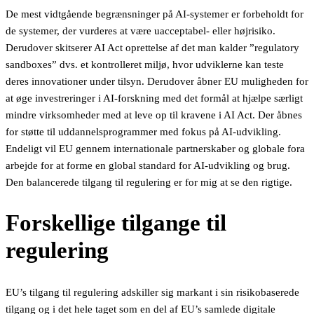
De mest vidtgående begrænsninger på AI-systemer er forbeholdt for
de systemer, der vurderes at være uacceptabel- eller højrisiko.
Derudover skitserer AI Act oprettelse af det man kalder ”regulatory
sandboxes” dvs. et kontrolleret miljø, hvor udviklerne kan teste
deres innovationer under tilsyn. Derudover åbner EU muligheden for
at øge investreringer i AI-forskning med det formål at hjælpe særligt
mindre virksomheder med at leve op til kravene i AI Act. Der åbnes
for støtte til uddannelsprogrammer med fokus på AI-udvikling.
Endeligt vil EU gennem internationale partnerskaber og globale fora
arbejde for at forme en global standard for AI-udvikling og brug.
Den balancerede tilgang til regulering er for mig at se den rigtige.
Forskellige tilgange til
regulering
EU’s tilgang til regulering adskiller sig markant i sin risikobaserede
tilgang og i det hele taget som en del af EU’s samlede digitale