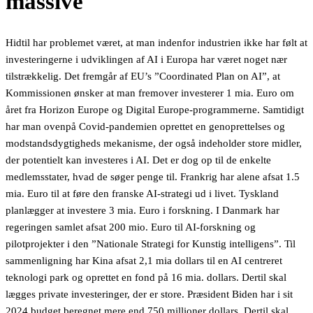
massive
Hidtil har problemet været, at man indenfor industrien ikke har følt at
investeringerne i udviklingen af AI i Europa har været noget nær
tilstrækkelig. Det fremgår af EU’s ”Coordinated Plan on AI”, at
Kommissionen ønsker at man fremover investerer 1 mia. Euro om
året fra Horizon Europe og Digital Europe-programmerne. Samtidigt
har man ovenpå Covid-pandemien oprettet en genoprettelses og
modstandsdygtigheds mekanisme, der også indeholder store midler,
der potentielt kan investeres i AI. Det er dog op til de enkelte
medlemsstater, hvad de søger penge til. Frankrig har alene afsat 1.5
mia. Euro til at føre den franske AI-strategi ud i livet. Tyskland
planlægger at investere 3 mia. Euro i forskning. I Danmark har
regeringen samlet afsat 200 mio. Euro til AI-forskning og
pilotprojekter i den ”Nationale Strategi for Kunstig intelligens”. Til
sammenligning har Kina afsat 2,1 mia dollars til en AI centreret
teknologi park og oprettet en fond på 16 mia. dollars. Dertil skal
lægges private investeringer, der er store. Præsident Biden har i sit
2024 budget beregnet mere end 750 millioner dollars. Dertil skal