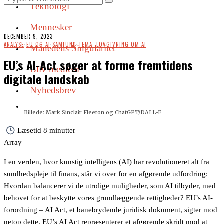
Teknologi
Mennesker
DECEMBER 9, 2023
ANALYSE
·
EU OG AI
·
SAMFUND
·
TEMA: LOVGIVNING OM AI
Månedens Singularitet
EU’s AI-Act søger at forme fremtidens
Bliv medlem
digitale landskab
Nyhedsbrev
Billede: Mark Sinclair Fleeton og ChatGPT/DALL-E
Læsetid
8 minutter
Array
I en verden, hvor kunstig intelligens (AI) har revolutioneret alt fra
sundhedspleje til finans, står vi over for en afgørende udfordring:
Hvordan balancerer vi de utrolige muligheder, som AI tilbyder, med
behovet for at beskytte vores grundlæggende rettigheder? EU’s AI-
forordning – AI Act, et banebrydende juridisk dokument, sigter mod
netop dette. EU’s AI Act repræsenterer et afgørende skridt mod at