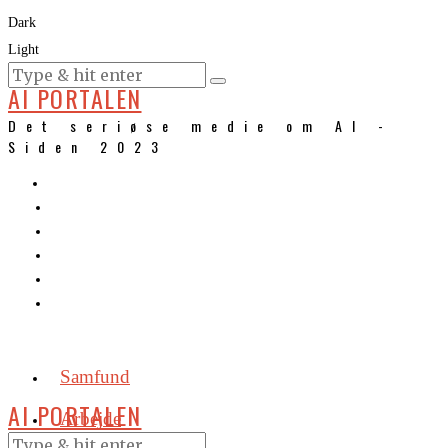
Dark
Light
KURSER
AI PORTALEN
Det seriøse medie om AI -
Siden 2023
Samfund
AI PORTALEN
Arbejde