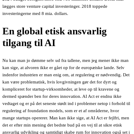
lægges store venture capital investeringer. 2018 toppede
investeringerne med 8 mia. dollars.
En global etisk ansvarlig
tilgang til AI
Nu kan man jo dømme selv ud fra tallene, men jeg mener ikke man
kan sige, at alvoren ikke er gået op for de europæiske lande. Selv
indenfor industrien er man enig om, at regulering er nødvendig. Det
kan være problematisk, hvis lovgivningen gør det for dyrt og
kompliceret for startup-virksomheder, at leve op til kravene og
dermed spænder ben for deres innovation. AI Act er endnu ikke
vedtaget og er på det seneste stødt ind i problemer netop i forhold til
regulering af foundation models, som er et af områderne, hvor
mange startups opererer. Man kan ikke sige, at AI Act er fejlfri, men
det er efter min mening det bedste bud på en vej til at sikre etisk
ansvarlig udvikling og samtidigt skabe rum for innovation også set i