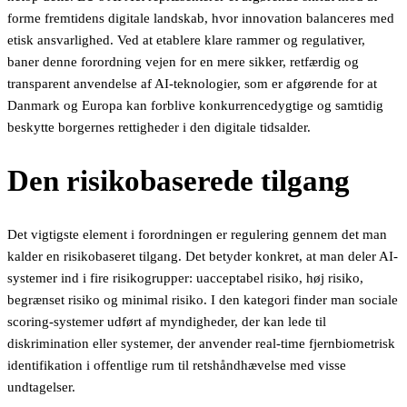
forme fremtidens digitale landskab, hvor innovation balanceres med
etisk ansvarlighed. Ved at etablere klare rammer og regulativer,
baner denne forordning vejen for en mere sikker, retfærdig og
transparent anvendelse af AI-teknologier, som er afgørende for at
Danmark og Europa kan forblive konkurrencedygtige og samtidig
beskytte borgernes rettigheder i den digitale tidsalder.
Den risikobaserede tilgang
Det vigtigste element i forordningen er regulering gennem det man
kalder en risikobaseret tilgang. Det betyder konkret, at man deler AI-
systemer ind i fire risikogrupper: uacceptabel risiko, høj risiko,
begrænset risiko og minimal risiko. I den kategori finder man sociale
scoring-systemer udført af myndigheder, der kan lede til
diskrimination eller systemer, der anvender real-time fjernbiometrisk
identifikation i offentlige rum til retshåndhævelse med visse
undtagelser.