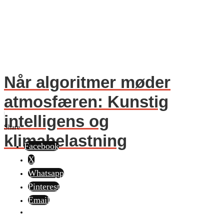
Når algoritmer møder
atmosfæren: Kunstig
intelligens og
Share
klimabelastning
Facebook
X
Whatsapp
Pinterest
Email