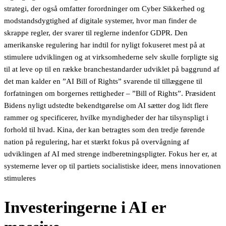
strategi, der også omfatter forordninger om Cyber Sikkerhed og
modstandsdygtighed af digitale systemer, hvor man finder de
skrappe regler, der svarer til reglerne indenfor GDPR. Den
amerikanske regulering har indtil for nyligt fokuseret mest på at
stimulere udviklingen og at virksomhederne selv skulle forpligte sig
til at leve op til en række branchestandarder udviklet på baggrund af
det man kalder en ”AI Bill of Rights” svarende til tillæggene til
forfatningen om borgernes rettigheder – ”Bill of Rights”. Præsident
Bidens nyligt udstedte bekendtgørelse om AI sætter dog lidt flere
rammer og specificerer, hvilke myndigheder der har tilsynspligt i
forhold til hvad. Kina, der kan betragtes som den tredje førende
nation på regulering, har et stærkt fokus på overvågning af
udviklingen af AI med strenge indberetningspligter. Fokus her er, at
systemerne lever op til partiets socialistiske ideer, mens innovationen
stimuleres
Investeringerne i AI er