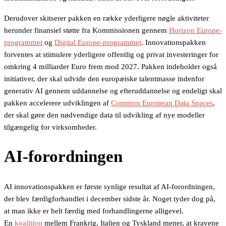
Derudover skitserer pakken en række yderligere nøgle aktiviteter
herunder finansiel støtte fra Kommissionen gennem
Horizon Europe-
programmet
og
Digital Europe-programmet
. Innovationspakken
forventes at stimulere yderligere offentlig og privat investeringer for
omkring 4 milliarder Euro frem mod 2027. Pakken indeholder også
initiativer, der skal udvide den europæiske talentmasse indenfor
generativ AI gennem uddannelse og efteruddannelse og endeligt skal
pakken accelerere udviklingen af
Common European Data Spaces
,
der skal gøre den nødvendige data til udvikling af nye modeller
tilgængelig for virksomheder.
AI-forordningen
AI innovationspakken er første synlige resultat af AI-forordningen,
der blev færdigforhandlet i december sidste år. Noget tyder dog på,
at man ikke er helt færdig med forhandlingerne alligevel.
En
koalition
mellem Frankrig, Italien og Tyskland mener, at kravene