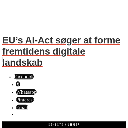
EU’s AI-Act søger at forme
fremtidens digitale
landskab
Share
Facebook
X
Whatsapp
Pinterest
Email
SENESTE NUMMER