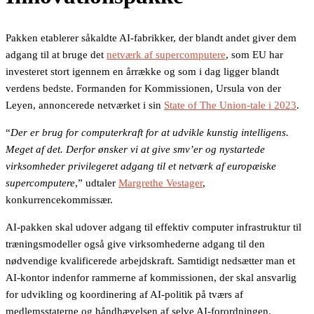
Pakken etablerer såkaldte AI-fabrikker, der blandt andet giver dem
adgang til at bruge det
netværk af supercomputere
, som EU har
investeret stort igennem en årrække og som i dag ligger blandt
verdens bedste. Formanden for Kommissionen, Ursula von der
Leyen, annoncerede netværket i sin
State of The Union-tale i 2023
.
“
Der er brug for computerkraft for at udvikle kunstig intelligens.
Meget af det. Derfor ønsker vi at give smv’er og nystartede
virksomheder privilegeret adgang til et netværk af europæiske
supercomputere
,” udtaler
Margrethe Vestager
,
konkurrencekommissær.
AI-pakken skal udover adgang til effektiv computer infrastruktur til
træningsmodeller også give virksomhederne adgang til den
nødvendige kvalificerede arbejdskraft. Samtidigt nedsætter man et
AI-kontor indenfor rammerne af kommissionen, der skal ansvarlig
for udvikling og koordinering af AI-politik på tværs af
medlemsstaterne og håndhævelsen af selve AI-forordningen.