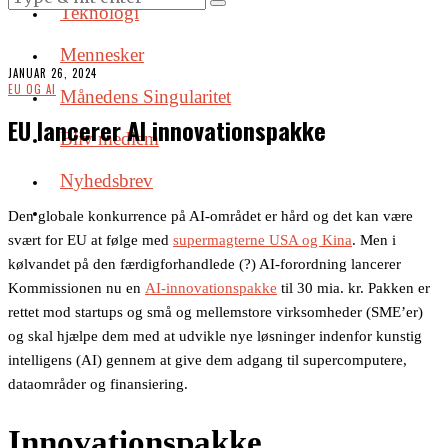
Teknologi
Mennesker
JANUAR 26, 2024
EU OG AI
Månedens Singularitet
EU lancerer AI innovationspakke
Bliv medlem
Nyhedsbrev
Den globale konkurrence på AI-området er hård og det kan være
svært for EU at følge med
supermagterne USA og Kina
. Men i
kølvandet på den færdigforhandlede (?) AI-forordning lancerer
Kommissionen nu en
AI-innovationspakke
til 30 mia. kr. Pakken er
rettet mod startups og små og mellemstore virksomheder (SME’er)
og skal hjælpe dem med at udvikle nye løsninger indenfor kunstig
intelligens (AI) gennem at give dem adgang til supercomputere,
dataområder og finansiering.
Innovationspakke