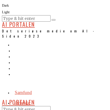
Dark
Light
KURSER
AI PORTALEN
Det seriøse medie om AI -
Siden 2023
Samfund
AI PORTALEN
Arbejde