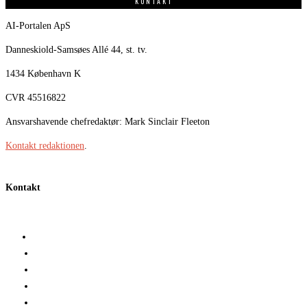
KONTAKT
AI-Portalen ApS
Danneskiold-Samsøes Allé 44, st. tv.
1434 København K
CVR 45516822
Ansvarshavende chefredaktør: Mark Sinclair Fleeton
Kontakt redaktionen
.
Kontakt