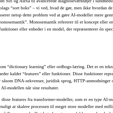
 som Siri og Alexa til avancerede diagnoseværktøjer i sundhed
 slags “sort boks” – vi ved, hvad de gør, men ikke hvordan de
sserer netop dette problem ved at gøre AI-modeller mere gen
onosemantik”. Monosemantik refererer til et koncept eller en
funktioner eller enheder i en model, der repræsenterer én spec
som “dictionary learning” eller ordbogs-læring. Det er en tekn
der kaldet “features” eller funktioner. Disse funktioner repr
ier såsom DNA-sekvenser, juridisk sprog, HTTP-anmodninger 
 AI-modellen når sine resultater.
disse features fra transformer-modeller, som er en type AI-mo
muligt at skalere processen til meget store modeller med milli