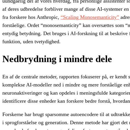
uundgåelig del af vores hverdag, fra personlige assistenter
af deres udbredelse forbliver mange af disse AI-systemer en
fra forskere hos Anthropic,
“Scaling Monosemanticity”
adre
forståelige. Ordet “monosemanticity” kan oversættes som “m
entydig betydning. Det bruges i AI-forskning til at beskrive 
funktion, uden tvetydighed.
Nedbrydning i mindre dele
En af de centrale metoder, rapporten fokuserer på, er kendt 
komplekse AI-modeller ned i mindre og mere forståelige enhe
neuronaktiveringer og kan opdeles i meningsfulde kategor
identificere disse enheder kan forskere bedre forstå, hvordan
Forskerne har brugt sparsomme autoencodere til at udtrække 
i sprogforståelse og generation. Denne metode har gjort det 