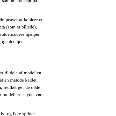
det samme koncept på
du prøver at kopiere et
ta (som et billede),
 autoencodere hjælper
ige detaljer.
r til dele af modellen,
let en metode kaldet
, hvilket gør de døde
er modellernes ydeevne
tivt og ikke spilder