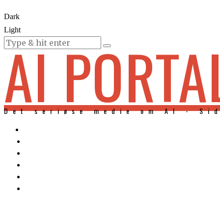
Dark
Light
AI PORTA
KURSER
Det seriøse medie om AI - Si