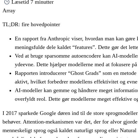
Læsetid
7 minutter
Array
TL;DR: fire hovedpointer
En rapport fra Anthropic viser, hvordan man kan gøre
meningsfulde dele kaldet “features”. Dette gør det lett
Ved at bruge sparsomme autoencodere kan AI-modeller 
ydeevne. Dette hjælper modellerne med at fokusere på d
Rapporten introducerer “Ghost Grads” som en metode til
aktivt, hvilket forbedrer modellens effektivitet og evne
AI-modeller kan gemme og håndtere meget information 
overfyldt reol. Dette gør modellerne meget effektive og
I 2017 sparkede Google døren ind til de store sprogmodelle
behøver. Attention-mekanismen var det, der for alvor gjord
menneskeligt sprog også kaldet naturligt sprog eller Natural