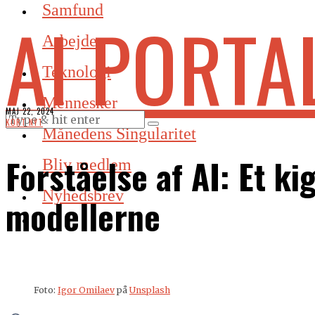
Samfund
AI PORTA
Arbejde
Teknologi
Mennesker
MAJ 22, 2024
KORT NYT
Månedens Singularitet
Forståelse af AI: Et k
Bliv medlem
Nyhedsbrev
modellerne
Foto:
Igor Omilaev
på
Unsplash