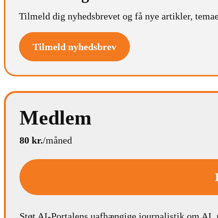
Tilmeld dig nyhedsbrevet og få nye artikler, temae
Tilmeld nyhedsbrev
Medlem
80 kr.
/måned
Støt AI-Portalens uafhængige journalistik om AI,