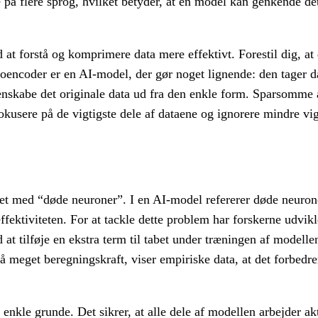
e på flere sprog, hvilket betyder, at en model kan genkende 
at forstå og komprimere data mere effektivt. Forestil dig, at 
toencoder er en AI-model, der gør noget lignende: den tager da
genskabe det originale data ud fra den enkle form. Sparsomme
kusere på de vigtigste dele af dataene og ignorere mindre vigt
met med “døde neuroner”. I en AI-model refererer døde neurone
effektiviteten. For at tackle dette problem har forskerne udvik
 tilføje en ekstra term til tabet under træningen af modellen
 meget beregningskraft, viser empiriske data, at det forbedr
 enkle grunde. Det sikrer, at alle dele af modellen arbejder ak