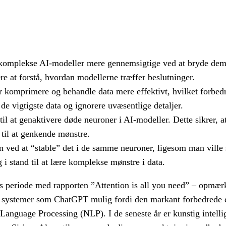
 komplekse AI-modeller mere gennemsigtige ved at bryde dem
ere at forstå, hvordan modellerne træffer beslutninger.
komprimere og behandle data mere effektivt, hvilket forbedr
e vigtigste data og ignorere uvæsentlige detaljer.
 at genaktivere døde neuroner i AI-modeller. Dette sikrer, at
 til at genkende mønstre.
ved at “stable” det i de samme neuroner, ligesom man ville 
 i stand til at lære komplekse mønstre i data.
rs periode med rapporten ”Attention is all you need” – opmær
e systemer som ChatGPT mulig fordi den markant forbedrede d
 Language Processing (NLP). I de seneste år er kunstig intelli