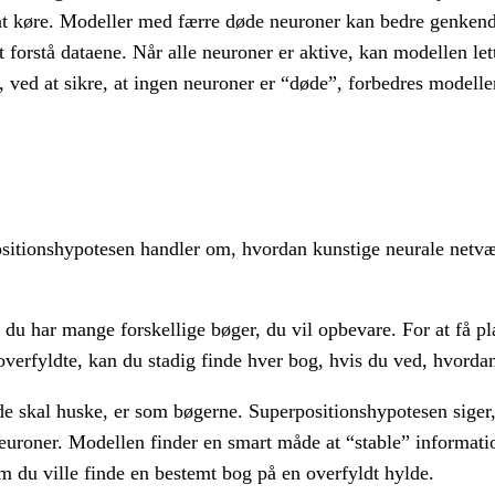
at køre. Modeller med færre døde neuroner kan bedre genkend
t forstå dataene. Når alle neuroner er aktive, kan modellen lett
, ved at sikre, at ingen neuroner er “døde”, forbedres modell
ositionshypotesen handler om, hvordan kunstige neurale netv
 du har mange forskellige bøger, du vil opbevare. For at få pla
erfyldte, kan du stadig finde hver bog, hvis du ved, hvordan
e skal huske, er som bøgerne. Superpositionshypotesen siger,
uroner. Modellen finder en smart måde at “stable” informati
om du ville finde en bestemt bog på en overfyldt hylde.