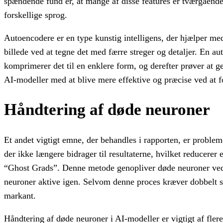
spændende fund er, at mange af disse features er tværgåend
forskellige sprog.
Autoencodere er en type kunstig intelligens, der hjælper med 
billede ved at tegne det med færre streger og detaljer. En au
komprimerer det til en enklere form, og derefter prøver at 
AI-modeller med at blive mere effektive og præcise ved at fo
Håndtering af døde neuroner
Et andet vigtigt emne, der behandles i rapporten, er proble
der ikke længere bidrager til resultaterne, hvilket reducerer 
“Ghost Grads”. Denne metode genopliver døde neuroner ved at
neuroner aktive igen. Selvom denne proces kræver dobbelt så
markant.
Håndtering af døde neuroner i AI-modeller er vigtigt af flere