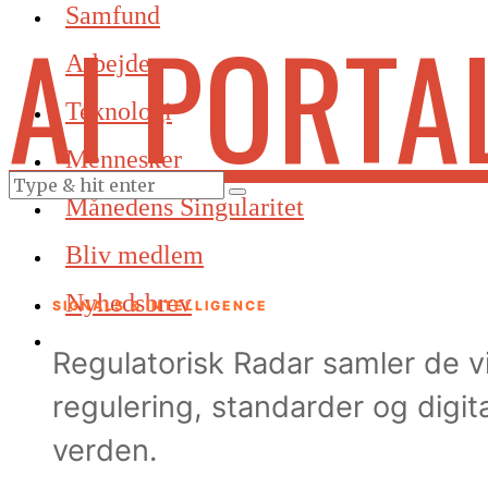
Samfund
AI PORTA
Arbejde
Teknologi
Mennesker
Månedens Singularitet
Bliv medlem
Nyhedsbrev
SIGNALS & INTELLIGENCE
Regulatorisk Radar samler de v
regulering, standarder og digita
verden.