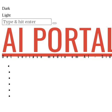
Dark
Light
AI PORTA
KURSER
Det seriøse medie om AI - Si