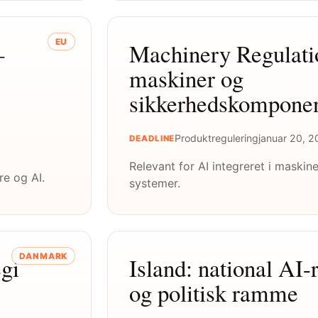
EU
–
Machinery Regulatio
maskiner og
sikkerhedskomponen
Produktregulering
januar 20, 
DEADLINE
Relevant for AI integreret i maskine
re og AI.
systemer.
DANMARK
gi
Island: national AI-
og politisk ramme