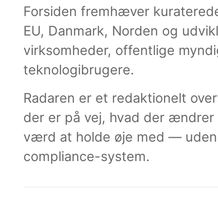
Forsiden fremhæver kuratered
EU, Danmark, Norden og udvikli
virksomheder, offentlige mynd
teknologibrugere.
Radaren er et redaktionelt ove
der er på vej, hvad der ændrer s
værd at holde øje med — uden a
compliance-system.