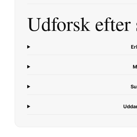
Udforsk efter 
Er
M
Su
Udda