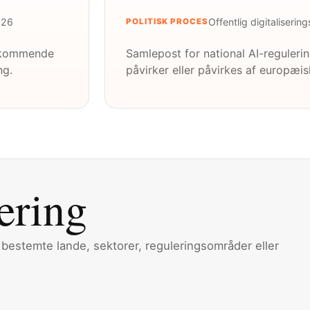
026
Offentlig digitalisering
POLITISK PROCES
er kommende
Samlepost for national AI-regulerin
ng.
påvirker eller påvirkes af europæis
ering
i bestemte lande, sektorer, reguleringsområder eller