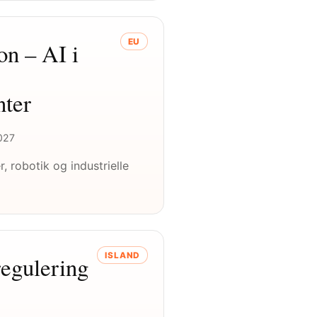
EU
n – AI i
ter
2027
r, robotik og industrielle
ISLAND
regulering