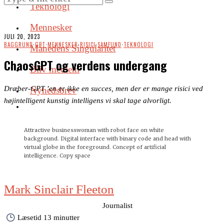
Teknologi
Mennesker
JULI 20, 2023
BAGGRUND
·
GPT
·
MENNESKER
·
RISICI
·
SAMFUND
·
TEKNOLOGI
Månedens Singularitet
ChaosGPT og verdens undergang
Bliv medlem
Dræber-GPT ’en er ikke en succes, men der er mange risici ved
Nyhedsbrev
højintelligent kunstig intelligens vi skal tage alvorligt.
Attractive businesswoman with robot face on white
background. Digital interface with binary code and head with
virtual globe in the foreground. Concept of artificial
intelligence. Copy space
Mark Sinclair Fleeton
mark@menneskerogmening.dk
Journalist
Læsetid
13 minutter