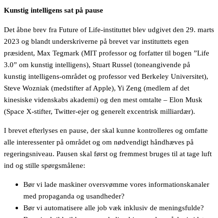
Kunstig intelligens sat på pause
Det åbne brev fra Future of Life-instituttet blev udgivet den 29. marts
2023 og blandt underskriverne på brevet var instituttets egen
præsident, Max Tegmark (MIT professor og forfatter til bogen ”Life
3.0” om kunstig intelligens), Stuart Russel (toneangivende på
kunstig intelligens-området og professor ved Berkeley Universitet),
Steve Wozniak (medstifter af Apple), Yi Zeng (medlem af det
kinesiske videnskabs akademi) og den mest omtalte – Elon Musk
(Space X-stifter, Twitter-ejer og generelt excentrisk milliardær).
I brevet efterlyses en pause, der skal kunne kontrolleres og omfatte
alle interessenter på området og om nødvendigt håndhæves på
regeringsniveau. Pausen skal først og fremmest bruges til at tage luft
ind og stille spørgsmålene:
Bør vi lade maskiner oversvømme vores informationskanaler
med propaganda og usandheder?
Bør vi automatisere alle job væk inklusiv de meningsfulde?