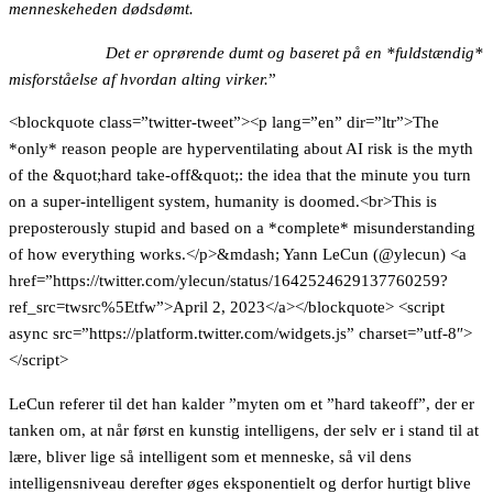
menneskeheden dødsdømt.
Det er oprørende dumt og baseret på en *fuldstændig*
misforståelse af hvordan alting virker.
”
<blockquote class=”twitter-tweet”><p lang=”en” dir=”ltr”>The
*only* reason people are hyperventilating about AI risk is the myth
of the &quot;hard take-off&quot;: the idea that the minute you turn
on a super-intelligent system, humanity is doomed.<br>This is
preposterously stupid and based on a *complete* misunderstanding
of how everything works.</p>&mdash; Yann LeCun (@ylecun) <a
href=”https://twitter.com/ylecun/status/1642524629137760259?
ref_src=twsrc%5Etfw”>April 2, 2023</a></blockquote> <script
async src=”https://platform.twitter.com/widgets.js” charset=”utf-8″>
</script>
LeCun referer til det han kalder ”myten om et ”hard takeoff”, der er
tanken om, at når først en kunstig intelligens, der selv er i stand til at
lære, bliver lige så intelligent som et menneske, så vil dens
intelligensniveau derefter øges eksponentielt og derfor hurtigt blive