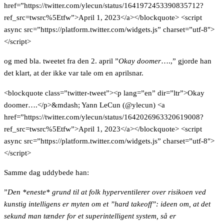
href=”https://twitter.com/ylecun/status/1641972453390835712?
ref_src=twsrc%5Etfw”>April 1, 2023</a></blockquote> <script
async src=”https://platform.twitter.com/widgets.js” charset=”utf-8″>
</script>
og med bla. tweetet fra den 2. april ”
Okay doomer
….,” gjorde han
det klart, at der ikke var tale om en aprilsnar.
<blockquote class=”twitter-tweet”><p lang=”en” dir=”ltr”>Okay
doomer….</p>&mdash; Yann LeCun (@ylecun) <a
href=”https://twitter.com/ylecun/status/1642026963320619008?
ref_src=twsrc%5Etfw”>April 1, 2023</a></blockquote> <script
async src=”https://platform.twitter.com/widgets.js” charset=”utf-8″>
</script>
Samme dag uddybede han:
”
Den *eneste* grund til at folk hyperventilerer over risikoen ved
kunstig intelligens er myten om et ”hard takeoff”: ideen om, at det
sekund man tænder for et superintelligent system, så er