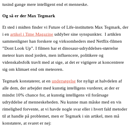
tusind gange mere intelligent end et menneske.
Og så er der Max Tegmark
Et sted i midten finder vi Future of Life-instituttets Max Tegmark, der
i en
artikel i Time Magazine
uddyber sine synspunkter. I artiklen
sammenligner han forskere og virksomheders med Netflix-filmen
”Dont Look Up”. I filmen har et dinosaur-udryddelses-størrelse
meteor kurs mod jorden, men influencere, politikere og
videnskabsfolk travlt med at sige, at det er vigtigere at koncentrere
sig om klimaet end om meteoren.
Tegmark konstaterer, at en
undersøgelse
for nyligt at halvdelen af
alle dem, der arbejder med kunstig intelligens vurderer, at der er
mindst 10% chance for, at kunstig intelligens vil forårsage
udryddelse af menneskeheden. Nu kunne man måske med en vis
rimelighed forvente, at vi havde nogle svar eller i hvert fald metoder
til at handle på problemet, men er Tegmark i sin artikel, men må
konstatere, at svaret er nej: