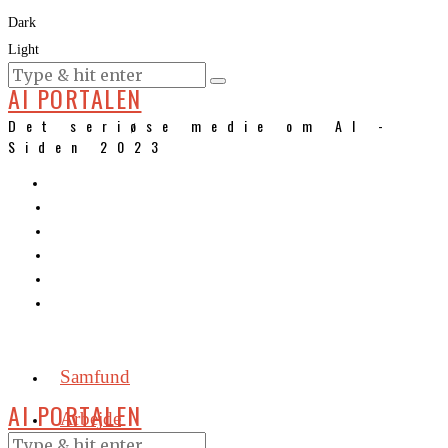
Dark
Light
KURSER
AI PORTALEN
Det seriøse medie om AI -
Siden 2023
Samfund
AI PORTALEN
Arbejde