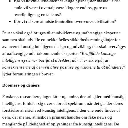
Bør vi udvikle ikke-menneskelige hjerner, der måske i sidst
ende vil være i overtal, være klogere end os, gøre os
overflødige og erstatte os?
Bør vi risikere at miste kontrollen over vores civilisation?
Pausen skal også bruges til at udviklerne og uafhængige eksperter
sammen skal udvikle en række fælles sikkerheds retningslinjer for
avanceret kunstig intelligens design og udvikling, der skal overvåges
af uafhængige udefrakommende eksperter. ”
Kraftfulde kunstige
intelligens-systemer bør først udvikles, når vi er sikre på, at
konsekvenserne af dem vil blive positive og risiciene til at håndtere
,”
lyder formuleringen i brevet.
Doomers og deniers
Forskere, researchere, ingeniører og andre, der arbejder med kunstig
intelligens, fordeler sig over et bredt spektrum, når det gælder deres
forståelse af risici ved kunstig intelligens. I den ene ende finder vi
dem, der mener, at risikoen primært handler om fake news og
manglende pålidelighed af oplysninger fra kunstig intelligens. De