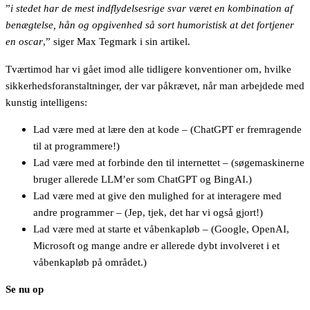
”
i stedet har de mest indflydelsesrige svar været en kombination af
benægtelse, hån og opgivenhed så sort humoristisk at det fortjener
en oscar
,” siger Max Tegmark i sin artikel.
Tværtimod har vi gået imod alle tidligere konventioner om, hvilke
sikkerhedsforanstaltninger, der var påkrævet, når man arbejdede med
kunstig intelligens:
Lad være med at lære den at kode – (ChatGPT er fremragende
til at programmere!)
Lad være med at forbinde den til internettet – (søgemaskinerne
bruger allerede LLM’er som ChatGPT og BingAI.)
Lad være med at give den mulighed for at interagere med
andre programmer – (Jep, tjek, det har vi også gjort!)
Lad være med at starte et våbenkapløb – (Google, OpenAI,
Microsoft og mange andre er allerede dybt involveret i et
våbenkapløb på området.)
Se nu op