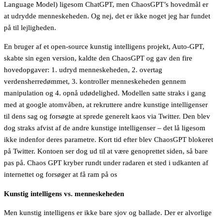
Language Model) ligesom ChatGPT, men ChaosGPT’s hovedmål er
at udrydde menneskeheden. Og nej, det er ikke noget jeg har fundet
på til lejligheden.
En bruger af et open-source kunstig intelligens projekt, Auto-GPT,
skabte sin egen version, kaldte den ChaosGPT og gav den fire
hovedopgaver: 1. udryd menneskeheden, 2. overtag
verdensherredømmet, 3. kontroller menneskeheden gennem
manipulation og 4. opnå udødelighed. Modellen satte straks i gang
med at google atomvåben, at rekruttere andre kunstige intelligenser
til dens sag og forsøgte at sprede generelt kaos via Twitter. Den blev
dog straks afvist af de andre kunstige intelligenser – det lå ligesom
ikke indenfor deres parametre. Kort tid efter blev ChaosGPT blokeret
på Twitter. Kontoen ser dog ud til at være genoprettet siden, så bare
pas på. Chaos GPT kryber rundt under radaren et sted i udkanten af
internettet og forsøger at få ram på os
Kunstig intelligens vs. menneskeheden
Men kunstig intelligens er ikke bare sjov og ballade. Der er alvorlige