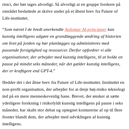
risici, der bør tages alvorligt. Så alvorligt at en gruppe forskere på
området besluttede at skrive under på et åbent brev fra Future of
Life-instituttet.
“
Som nævnt I de bredt anerkendte
Asilomar AI-principper
kan
kunstig intelligens udgøre en grundlæggende ændring af historien
om livet på jorden og bør planlægges og administreres med
passende forsigtighed og ressourcer. Derfor opfordrer vi alle
organisationer, der arbejder med kunstig intelligens, til at holde en
pause på mindst seks måneder, når det gælder kunstig intelligens,
der er kraftigere end GPT-4
.”
Hedder det i det åbne brev fra Future of Life-instituttet. Instituttet en
non-profit organisation, der arbejder for at dreje høj-risiko teknologi
ind på en mere menneskevenlig bane. Brevet, der ønsker at sætte
yderligere forskning i risikofyldt kunstig intelligens på pause i seks
måneder, har skabt stor debat og optegnet konturerne af op til flere
fronter blandt dem, der arbejder med udviklingen af kunstig
intelligens.