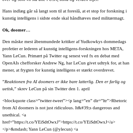
Hans indlæg går så langt som til at foreslå, at et stop for forskning i
kunstig intelligens i sidste ende skal håndhæves med militærmagt.
Ok, doomer…
Den måske mest åbenmundede kritiker af Yudkowkys dommedags
profetier er lederen af kunstig intelligens-forskningen hos META,
Yann LeCun. Primært på Twitter og senest ved fx en debat med
OpenAIs chefforsker Andrew Ng, har LeCun givet udtryk for, at han
mener, at frygten for kunstig intelligens er stærkt overdrevet.
”
Reaktionen fra AI doomers er ikke bare latterlig. Den er farlig og
uetisk
,” skrev LeCun på sin Twitter den 1. april
<blockquote class=”twitter-tweet”><p lang=”en” dir=”ltr”>Rhetoric
from AI doomers is not just ridiculous. It&#39;s dangerous and
unethical. <a
href=”https://t.co/YEiSdtOwxJ”>https://t.co/YEiSdtOwxJ</a>
</p>&mdash; Yann LeCun (@ylecun) <a