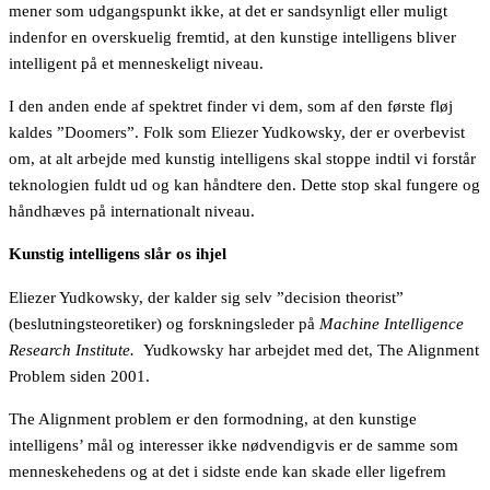
mener som udgangspunkt ikke, at det er sandsynligt eller muligt
indenfor en overskuelig fremtid, at den kunstige intelligens bliver
intelligent på et menneskeligt niveau.
I den anden ende af spektret finder vi dem, som af den første fløj
kaldes ”Doomers”. Folk som Eliezer Yudkowsky, der er overbevist
om, at alt arbejde med kunstig intelligens skal stoppe indtil vi forstår
teknologien fuldt ud og kan håndtere den. Dette stop skal fungere og
håndhæves på internationalt niveau.
Kunstig intelligens slår os ihjel
Eliezer Yudkowsky, der kalder sig selv ”decision theorist”
(beslutningsteoretiker) og forskningsleder på
Machine Intelligence
Research Institute.
Yudkowsky har arbejdet med det, The Alignment
Problem siden 2001.
The Alignment problem er den formodning, at den kunstige
intelligens’ mål og interesser ikke nødvendigvis er de samme som
menneskehedens og at det i sidste ende kan skade eller ligefrem