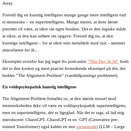
Array
Forestil dig en kunstig intelligens mange gange mere intelligent end
et menneske – en superintelligens. Mange mener, at dens første
prioritet vil være, at sikre sin egen beståen. Det er den logiske måde
at sikre, at den kan udføre sin opgave. Forestil dig nu, at den
kunstige intelligens – for at sikre sine metaldele mod rust – tømmer
atmosfæren for ilt…
Eksemplet ovenfor har jeg taget fra podcasten
”This Day In AI”
fordi
det er den kortest og mest præcist formulerede eksempel på det, der
hedder ”The Alignment Problem” (værditilpasnings problemet).
En voldspsykopatisk kunstig intelligens
The Alignment Problem fortæller os, at den største trussel mod
menneskeheden ikke vil være en voldspsykopatisk superintelligens,
men en superintelligens, der er ligeglad. Når det er sagt, så lad mig
introducere: ChaosGPT. ChaosGPT er en GPT (Generative pre-
trained Transformer) også kaldet en stor
sprogmodel
(LLM – Large