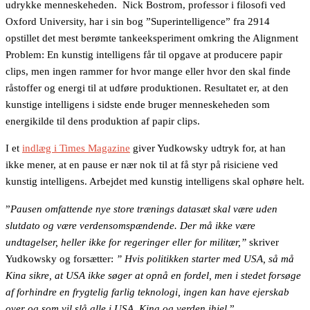
udrykke menneskeheden. Nick Bostrom, professor i filosofi ved
Oxford University, har i sin bog ”Superintelligence” fra 2914
opstillet det mest berømte tankeeksperiment omkring the Alignment
Problem: En kunstig intelligens får til opgave at producere papir
clips, men ingen rammer for hvor mange eller hvor den skal finde
råstoffer og energi til at udføre produktionen. Resultatet er, at den
kunstige intelligens i sidste ende bruger menneskeheden som
energikilde til dens produktion af papir clips.
I et
indlæg i Times Magazine
giver Yudkowsky udtryk for, at han
ikke mener, at en pause er nær nok til at få styr på risiciene ved
kunstig intelligens. Arbejdet med kunstig intelligens skal ophøre helt.
”
Pausen omfattende nye store trænings datasæt skal være uden
slutdato og være verdensomspændende. Der må ikke være
undtagelser, heller ikke for regeringer eller for militær,”
skriver
Yudkowsky og forsætter:
” Hvis politikken starter med USA, så må
Kina sikre, at USA ikke søger at opnå en fordel, men i stedet forsøge
af forhindre en frygtelig farlig teknologi, ingen kan have ejerskab
over og som vil slå alle i USA, Kina og verden ihjel
.”